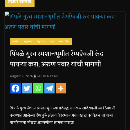
ताज्या बातम्या
आरोग्य
महत्त्वाचे
महाराष्ट्र
शहर
सामाजिक
पिंपळे गुरव स्मशानभूमीत रॅम्पऐवजी रुंद
पायऱ्या करा; अरुण पवार यांची मागणी
August 7, 2026
GOLDEN PENN
पिंपळे गुरव येथील स्मशानभूमीच्या प्रवेशद्वाराजवळ खांदेबदलीच्या ठिकाणी
करण्यात आलेल्या रॅम्पमुळे अंत्ययात्रेदरम्यान मयत खांद्यावर घेऊन जाणाऱ्या
नागरिकांना मोठ्या अडचणींचा सामना करावा