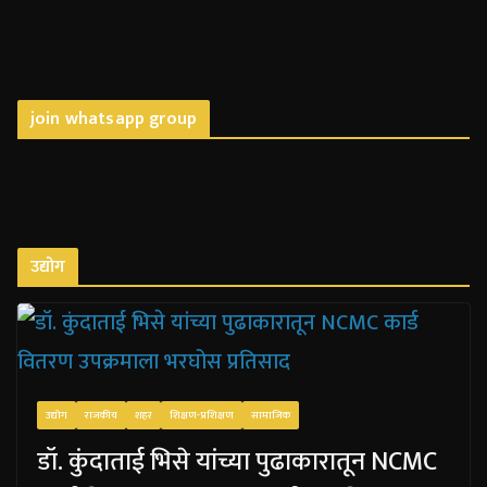
join whatsapp group
उद्योग
उद्योग
राजकीय
शहर
शिक्षण-प्रशिक्षण
सामाजिक
डॉ. कुंदाताई भिसे यांच्या पुढाकारातून NCMC