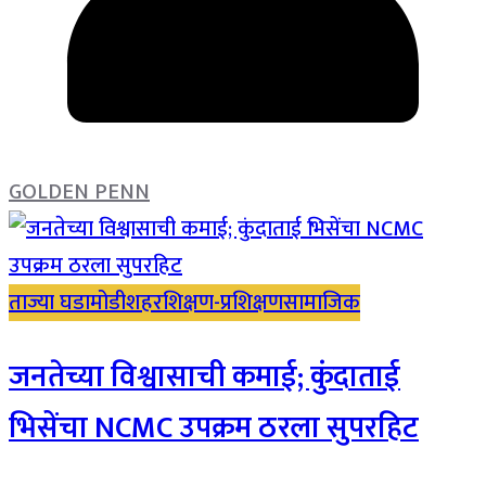
GOLDEN PENN
ताज्या घडामोडी
शहर
शिक्षण-प्रशिक्षण
सामाजिक
जनतेच्या विश्वासाची कमाई; कुंदाताई
भिसेंचा NCMC उपक्रम ठरला सुपरहिट