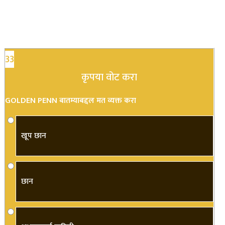
33
कृपया वोट करा
GOLDEN PENN बातम्याबद्दल मत व्यक्त करा
खूप छान
छान