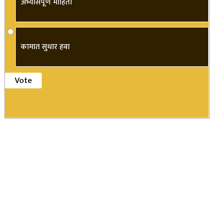
अभ्यासपूर्ण माहिती
कामात सुधार हवा