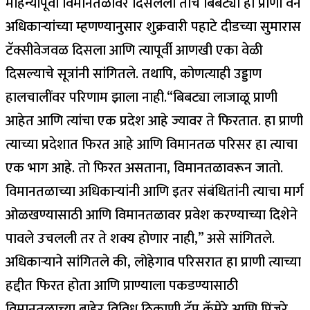
महिन्यांपूर्वी विमानतळावर दिसलेला तोच बिबट्या हा प्राणी वन
अधिकाऱ्यांच्या म्हणण्यानुसार शुक्रवारी पहाटे दीडच्या सुमारास
टॅक्सीवेजवळ दिसला आणि त्यापूर्वी आणखी एका वेळी
दिसल्याचे सूत्रांनी सांगितले.
तथापि, कोणत्याही उड्डाण
हालचालींवर परिणाम झाला नाही.
“बिबट्या लाजाळू प्राणी
आहेत आणि त्यांचा एक प्रदेश आहे ज्यावर ते फिरतात. हा प्राणी
त्याच्या प्रदेशात फिरत आहे आणि विमानतळ परिसर हा त्याचा
एक भाग आहे. तो फिरत असताना, विमानतळावरून जातो.
विमानतळाच्या अधिकाऱ्यांनी आणि इतर संबंधितांनी त्याचा मार्ग
ओळखण्यासाठी आणि विमानतळावर प्रवेश करण्याच्या दिशेने
पावले उचलली तर ते शक्य होणार नाही,” असे सांगितले.
अधिकाऱ्याने सांगितले की, लोहेगाव परिसरात हा प्राणी त्याच्या
हद्दीत फिरत होता आणि प्राण्याला पकडण्यासाठी
विमानतळाच्या बाहेर विविध ठिकाणी ट्रॅप कॅमेरे आणि पिंजरे