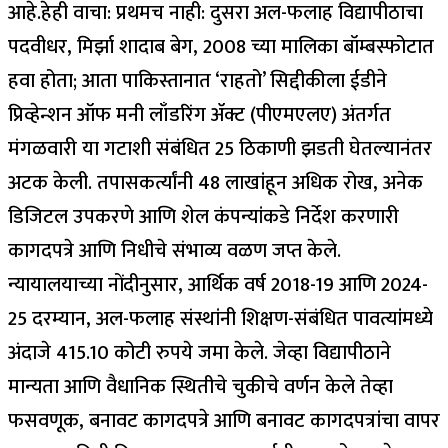
आहे.
हेही वाचा: प्रथमच नाही: दुसरा अल-फलाह विद्यापीठाचा
पदवीधर, मिर्झा शादाब बेग, 2008 च्या मालिका बॉम्बस्फोटात
हवा होता; आता पाकिस्तानात ‘राहतो’
सिद्दीकीला ईडीने
प्रिव्हेन्शन ऑफ मनी लाँडरिंग ॲक्ट (पीएमएलए) अंतर्गत
मंगळवारी या गटाशी संबंधित 25 ठिकाणी झडती घेतल्यानंतर
अटक केली.
तपासकर्त्यांनी 48 लाखांहून अधिक रोख, अनेक
डिजिटल उपकरणे आणि शेल कंपन्यांकडे निर्देश करणारी
कागदपत्रे आणि निधीचे संभाव्य वळण जप्त केले.
न्यायालयाच्या नोंदीनुसार, आर्थिक वर्ष 2018-19 आणि 2024-
25 दरम्यान, अल-फलाह संस्थांनी शिक्षण-संबंधित पावत्यांमध्ये
अंदाजे 415.10 कोटी रुपये जमा केले.
जेव्हा विद्यापीठाने
मान्यता आणि वैधानिक स्थितीचे चुकीचे वर्णन केले तेव्हा
फसवणूक, बनावट कागदपत्रे आणि बनावट कागदपत्रांचा वापर