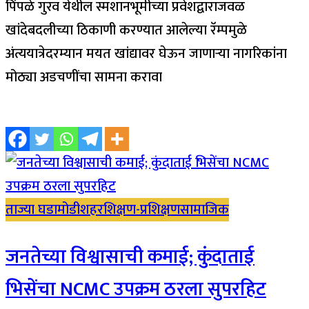
पिंपळे गुरव येथील स्मशानभूमीच्या प्रवेशद्वाराजवळ
खांदेबदलीच्या ठिकाणी करण्यात आलेल्या रॅम्पमुळे
अंत्ययात्रेदरम्यान मयत खांद्यावर घेऊन जाणाऱ्या नागरिकांना
मोठ्या अडचणींचा सामना करावा
ताज्या घडामोडी
शहर
शिक्षण-प्रशिक्षण
सामाजिक
जनतेच्या विश्वासाची कमाई; कुंदाताई
भिसेंचा NCMC उपक्रम ठरला सुपरहिट