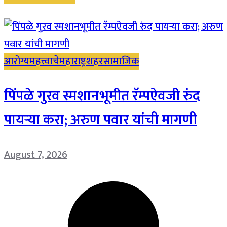
आरोग्य
महत्त्वाचे
महाराष्ट्र
शहर
सामाजिक
पिंपळे गुरव स्मशानभूमीत रॅम्पऐवजी रुंद
पायऱ्या करा; अरुण पवार यांची मागणी
August 7, 2026