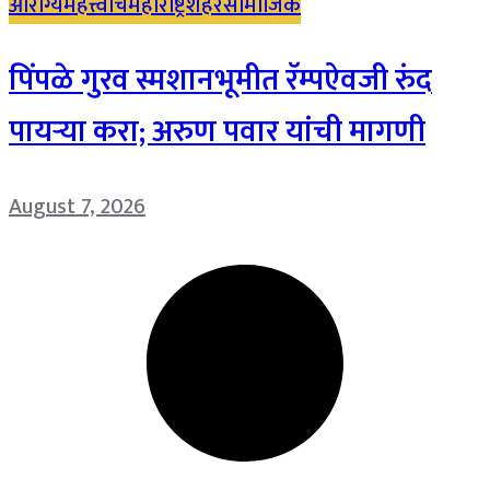
आरोग्य
महत्त्वाचे
महाराष्ट्र
शहर
सामाजिक
पिंपळे गुरव स्मशानभूमीत रॅम्पऐवजी रुंद
पायऱ्या करा; अरुण पवार यांची मागणी
August 7, 2026