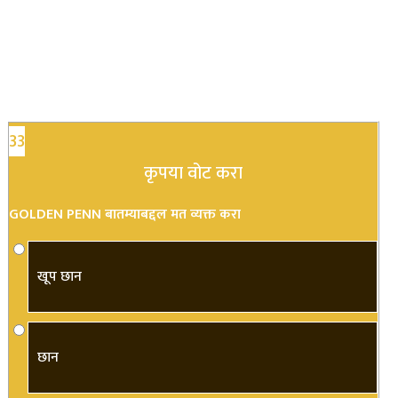
33
कृपया वोट करा
GOLDEN PENN बातम्याबद्दल मत व्यक्त करा
खूप छान
छान