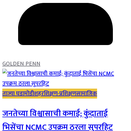
GOLDEN PENN
ताज्या घडामोडी
शहर
शिक्षण-प्रशिक्षण
सामाजिक
जनतेच्या विश्वासाची कमाई; कुंदाताई
भिसेंचा NCMC उपक्रम ठरला सुपरहिट