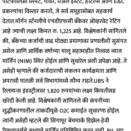
पोर्टफोलिओ सिमेंट, पॉवर, रिअल इस्टेट, हॉटेल्स आणि E&C
प्रकल्पांचा विस्तार करतो, जे सर्व समूहासोबत सहकार्य
देतात.
मॉर्गन स्टॅनलीचे एचडीएफसी बँकेवर ओव्हरवेट रेटिंग
आहे ज्याची लक्ष्य किंमत रु. 1,225 आहे. विश्लेषकांनी सांगितले
की, बँकेच्या कर्जाची वाढ मोठ्या प्रमाणावर प्रणालीशी सुसंगत
असेल आणि आर्थिक वर्षाच्या चालू सहामाहीत निव्वळ व्याज
मार्जिन (NIM) स्थिर होईल आणि सुधारेल अशी अपेक्षा आहे.
ते
असेही म्हणाले की कर्जदाराची संकलन कार्यक्षमता आणि
अपराधी पातळी सर्व विभागांमध्ये सौम्य राहते.
UBS ने
रिलायन्स इंडस्ट्रीजवर 1,820 रुपयांच्या लक्ष्य किंमतीसह
खरेदी केली आहे. विश्लेषकांनी सांगितले की कंपनीच्या
शुद्धीकरणातील ताकदीमुळे O2C कमाईत सुधारणा होईल.
त्यांनी असेही म्हटले की सिंगापूर बेंचमार्क डिझेल-हेवी
रिफायनर्सचे सध्याचे मार्जिन प्रतिबिंबित करत नाही. RIL च्या