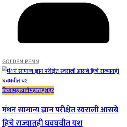
GOLDEN PENN
क्रिडा
महत्त्वाचे
महाराष्ट्र
शहर
मंथन सामान्य ज्ञान परीक्षेत स्वराली आसबे
हिचे राज्यातही घवघवीत यश