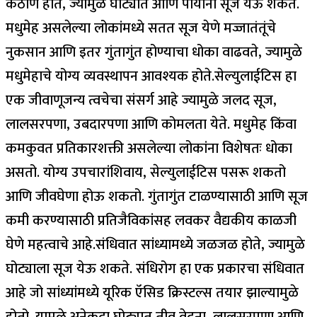
कठीण होते, ज्यामुळे घोट्यात आणि पायांना सूज येऊ शकते.
मधुमेह असलेल्या लोकांमध्ये सतत सूज येणे मज्जातंतूंचे
नुकसान आणि इतर गुंतागुंत होण्याचा धोका वाढवते, ज्यामुळे
मधुमेहाचे योग्य व्यवस्थापन आवश्यक होते.
सेल्युलाईटिस हा
एक जीवाणूजन्य त्वचेचा संसर्ग आहे ज्यामुळे जलद सूज,
लालसरपणा, उबदारपणा आणि कोमलता येते.
मधुमेह किंवा
कमकुवत प्रतिकारशक्ती असलेल्या लोकांना विशेषतः धोका
असतो. योग्य उपचारांशिवाय, सेल्युलाईटिस पसरू शकतो
आणि जीवघेणा होऊ शकतो. गुंतागुंत टाळण्यासाठी आणि सूज
कमी करण्यासाठी प्रतिजैविकांसह लवकर वैद्यकीय काळजी
घेणे महत्वाचे आहे.
संधिवात सांध्यामध्ये जळजळ होते, ज्यामुळे
घोट्याला सूज येऊ शकते. संधिरोग हा एक प्रकारचा संधिवात
आहे जो सांध्यांमध्ये यूरिक ऍसिड क्रिस्टल्स तयार झाल्यामुळे
होतो. यामुळे अनेकदा घोट्यात तीव्र वेदना, लालसरपणा आणि