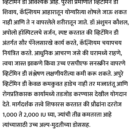
व्हिटॅमिन डी आवश्यक आहे. पुरेशा प्रमाणात व्हिटॅमिन डी
शिवाय, कॅल्शियम आहारातून योग्यरित्या शोषले जाऊ शकत
नाही आणि ते न वापरलेले शरीरातून जाते. डॉ अंशुमन कौशल,
अपोलो हॉस्पिटलचे सर्जन, स्पष्ट करतात की व्हिटॅमिन डी
अंतर्गत सौर पॅनेलसारखे कार्य करते, कॅल्शियम चयापचय
नियंत्रित करते.
आधुनिक आचरण जसे की घरामध्ये राहणे,
त्वचा जास्त झाकणे किंवा उच्च एसपीएफ सनस्क्रीन वापरणे
व्हिटॅमिन डी संश्लेषण लक्षणीयरीत्या कमी करू शकते.
अपुरे
व्हिटॅमिन डी केवळ कमकुवत हाडेच नाही तर मज्जातंतू आणि
रोगप्रतिकारक कार्यामध्ये तडजोड करण्यास देखील योगदान
देते. मार्गदर्शक तत्त्वे शिफारस करतात की प्रौढांना दररोज
1,000 ते 2,000 IU घ्या, ज्यांची तीव्र कमतरता आहे
त्यांच्यासाठी उच्च अल्प-मुदतीच्या डोससह.