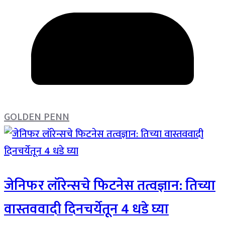
GOLDEN PENN
जेनिफर लॉरेन्सचे फिटनेस तत्वज्ञान: तिच्या
वास्तववादी दिनचर्येतून 4 धडे घ्या