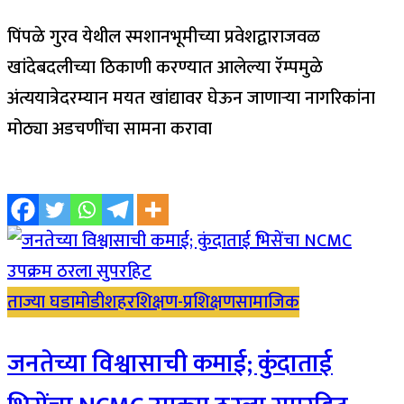
पिंपळे गुरव येथील स्मशानभूमीच्या प्रवेशद्वाराजवळ
खांदेबदलीच्या ठिकाणी करण्यात आलेल्या रॅम्पमुळे
अंत्ययात्रेदरम्यान मयत खांद्यावर घेऊन जाणाऱ्या नागरिकांना
मोठ्या अडचणींचा सामना करावा
ताज्या घडामोडी
शहर
शिक्षण-प्रशिक्षण
सामाजिक
जनतेच्या विश्वासाची कमाई; कुंदाताई