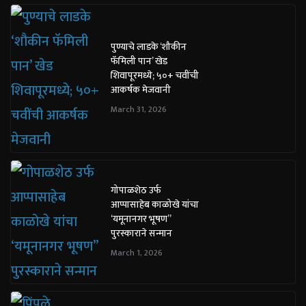
पुण्याचे लाडके ‘शौकीन
फॅमिली पान’ खेड
शिवापूरमध्ये; ५०+ चवींची
आकर्षक मेजवानी
March 31, 2026
गोपाळशेठ उर्फ
आप्पासाहेब काळोखे यांचा
‘यमूनानगर भूषण”
पुरस्काराने सन्मान
March 1, 2026