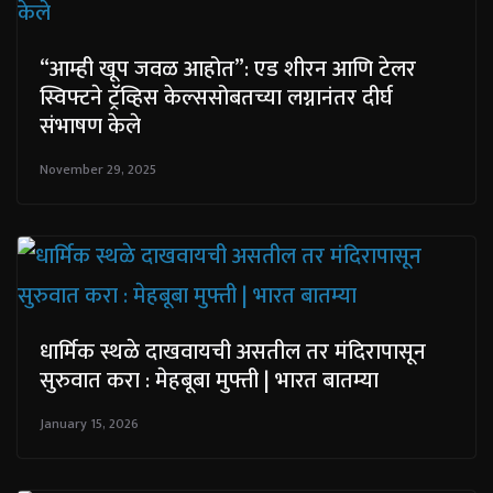
“आम्ही खूप जवळ आहोत”: एड शीरन आणि टेलर
स्विफ्टने ट्रॅव्हिस केल्ससोबतच्या लग्नानंतर दीर्घ
संभाषण केले
November 29, 2025
धार्मिक स्थळे दाखवायची असतील तर मंदिरापासून
सुरुवात करा : मेहबूबा मुफ्ती | भारत बातम्या
January 15, 2026