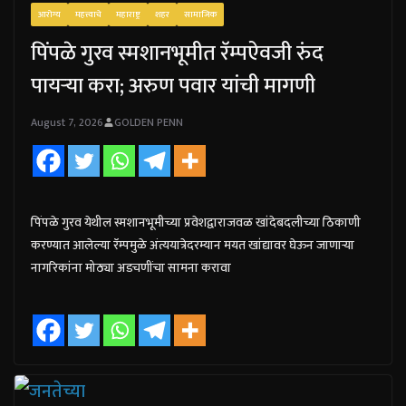
आरोग्य
महत्त्वाचे
महाराष्ट्र
शहर
सामाजिक
पिंपळे गुरव स्मशानभूमीत रॅम्पऐवजी रुंद
पायऱ्या करा; अरुण पवार यांची मागणी
August 7, 2026
GOLDEN PENN
पिंपळे गुरव येथील स्मशानभूमीच्या प्रवेशद्वाराजवळ खांदेबदलीच्या ठिकाणी
करण्यात आलेल्या रॅम्पमुळे अंत्ययात्रेदरम्यान मयत खांद्यावर घेऊन जाणाऱ्या
नागरिकांना मोठ्या अडचणींचा सामना करावा