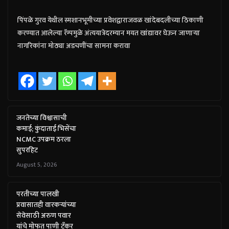
पिंपळे गुरव येथील स्मशानभूमीच्या प्रवेशद्वाराजवळ खांदेबदलीच्या ठिकाणी
करण्यात आलेल्या रॅम्पमुळे अंत्ययात्रेदरम्यान मयत खांद्यावर घेऊन जाणाऱ्या
नागरिकांना मोठ्या अडचणींचा सामना करावा
जनतेच्या विश्वासाची
कमाई; कुंदाताई भिसेंचा
NCMC उपक्रम ठरला
सुपरहिट
August 5, 2026
परतीच्या पालखी
प्रवासातही वारकऱ्यांच्या
सेवेसाठी अरुण पवार
यांचे मोफत पाणी टँकर