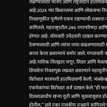
लढण्यासाठी भाजप आणि राष्ट्रवादीने हातमिळव
आहे.
2024 च्या विधानसभा आणि लोकसभा निवड
निवडणुकीत पूर्णपणे एकत्र राहण्याची शक्यता न
सांगितले. महाराष्ट्रातील 246 नगरपरिषदा आ
होणार आहे.
सोमवारी उमेदवारी दाखल करण्याच्
ठेवण्यासाठी आणि त्यांचा पाया वाढवण्यासाठी मह
करार केला असल्याचे समोर आले.
मंगळवारी य
आहे.
नाशिक जिल्ह्यात भगूर, सिन्नर आणि येवला पर
शिवसेना निवडणूक लढवत असल्याने महायुतीची आघाड
विरोधात भाजपशी हातमिळवणी केली. त्र्यंबकेश्व
एकमेकांच्या विरोधात अर्ज दाखल केले.
“ही फक्
दिवसाआधीच खऱ्या युती आणि जुळवाजुळव हो
होतील,” असे एका राजकीय तज्ज्ञाने सांगितले.