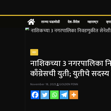
Skip
to
content
ताज्या घडामोडी
देश-विदेश
महाराष्ट्र
क्र
शहर
नाशिकच्या 3 नगरपालिका निव
काँग्रेसची युती; युतीचे सदस
November 18, 2025
GOLDEN PENN