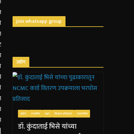
join whatsapp group
उद्योग
उद्योग
राजकीय
शहर
शिक्षण-प्रशिक्षण
सामाजिक
डॉ. कुंदाताई भिसे यांच्या