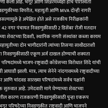
णी केली आहे. भगूर आणि सिन्नरमध्येही हीच परिस्थिती
णुकीच्या विपरीत, महायुती आणि MVA दोन्ही नागरी
सल्यामुळे हे अपेक्षित होते असे राजकीय निरीक्षकांनी
णि 42 नगर पंचायत निवडणुकीसाठी 2 डिसेंबर रोजी मतदान
या शेवटच्या दिवशी, स्थानिक नागरी संस्थांवर कब्जा कायम
ायुतीच्या दोन भागीदारांनी त्यांच्या तिसऱ्या साथीदाराशी
ा निवडणुकीसाठी एकूण अर्ज दाखल होण्याची शक्यता
िषदांमध्ये भाजप-राष्ट्रवादी काँग्रेसच्या विरोधात शिंदे यांची
ी झाली. मात्र, त्याच सेनेने नांदगावमध्ये राष्ट्रवादीच्या
र आणि चांदवड सारख्या परिषदांमध्ये सर्वच पक्षांनी
त सुरुवात आहे. उमेदवारी मागे घेण्याच्या शेवटच्या
तील कारण राजकारणी निवडणुकीसाठी पुन्हा एकरूप
भगूर परिषदेच्या निवडणुकीत राष्ट्रवादी आणि भाजपने