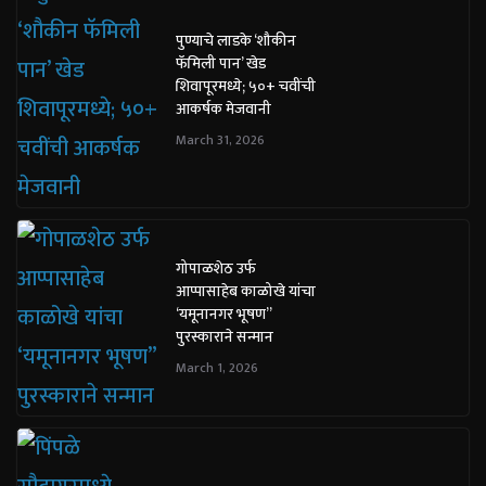
पुण्याचे लाडके ‘शौकीन
फॅमिली पान’ खेड
शिवापूरमध्ये; ५०+ चवींची
आकर्षक मेजवानी
March 31, 2026
गोपाळशेठ उर्फ
आप्पासाहेब काळोखे यांचा
‘यमूनानगर भूषण”
पुरस्काराने सन्मान
March 1, 2026