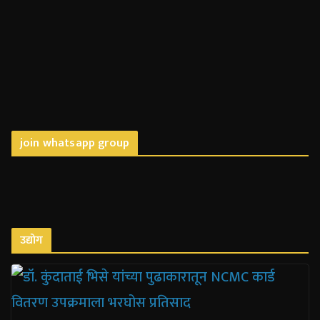
join whatsapp group
उद्योग