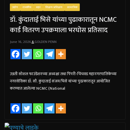
उद्योग
राजकीय
शहर
शिक्षण-प्रशिक्षण
सामाजिक
डॉ. कुंदाताई भिसे यांच्या पुढाकारातून NCMC
कार्ड वितरण उपक्रमाला भरघोस प्रतिसाद
June 16, 2026
GOLDEN PENN
उन्नती सोशल फाउंडेशनच्या अध्यक्षा तथा पिंपरी-चिंचवड महानगरपालिकेच्या
नगरसेविका डॉ. सौ. कुंदाताई संजय भिसे यांच्या पुढाकारातून आयोजित
करण्यात आलेल्या NCMC (National