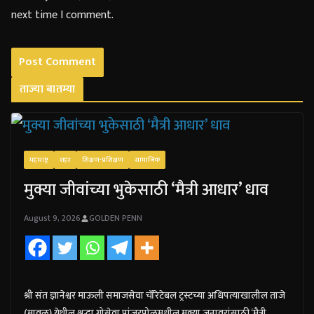
next time I comment.
ताज्या बातम्या
महाराष्ट्र
शहर
शिक्षण-प्रशिक्षण
सामाजिक
मुक्या जीवांच्या भुकेसाठी ‘मैत्री आधार’ धाव
August 9, 2026
GOLDEN PENN
श्री संत ज्ञानेश्वर माऊली समाजसेवा चॅरिटेबल ट्रस्टच्या अधिपत्याखालील ताजे
(मावळ) येथील श्रद्धा गोसेवा पांजरपोळमधील मुक्या जनावरांसाठी ‘मैत्री