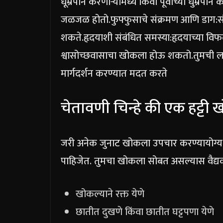
धूम्रपान करणाऱ्यांमध्ये किंवा पूर्वीच्या धुम्रपा
जळजळ होतो.
फुफ्फुसाचे संक्रमण आणि डाग:
स
शकते.
हृदयाशी संबंधित समस्या:
हृदयाच्या विफल
श्वासोच्छवासाचा खोकला होऊ शकतो.
तुमची लक
मार्गदर्शन करण्यात मदत करते
चेतावणी चिन्हे की एक हट्ट
जरी अनेक जुनाट खोकला उपचार करण्यायोग्य का
पाहिजेत. तुमचा खोकला सोबत असल्यास वैद्य
खोकल्याने रक्त येणे
छातीत दुखणे किंवा छातीत घट्टपणा येणे