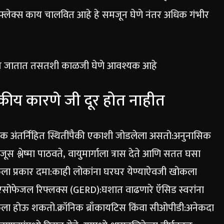
फ्लेक्स काय चालवित आहे हे समजून घेणे नंतर अधिक गंभीर
ढत जातात तसतशी काळजी घेणे आवश्यक आहे
यकीय कारणे जी दूर होत नाहीत
 अंतर्निहित स्थितींपैकी एकाशी जोडलेला असतो:
अनुनासिक
 श्लेष्मा पाठवते, वायुमार्गाला त्रास देते आणि सतत घसा
ा प्रकार दमा:
काही लोकांना घरघर येण्याऐवजी खोकला
रो-एसोफेजल रिफ्लक्स (GERD):
घशात वाढणारे ऍसिड स्वरांना
ोकला होऊ शकतो.
क्रॉनिक ब्राँकायटिस किंवा सीओपीडी:
अनेकदा