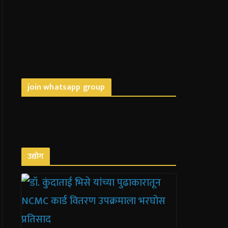
join whatsapp group
उद्योग