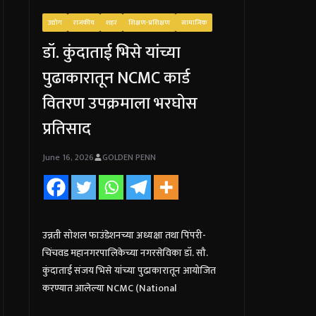
उद्योग
राजकीय
शहर
शिक्षण-प्रशिक्षण
सामाजिक
डॉ. कुंदाताई भिसे यांच्या
पुढाकारातून NCMC कार्ड
वितरण उपक्रमाला भरघोस
प्रतिसाद
June 16, 2026
GOLDEN PENN
उन्नती सोशल फाउंडेशनच्या अध्यक्षा तथा पिंपरी-
चिंचवड महानगरपालिकेच्या नगरसेविका डॉ. सौ.
कुंदाताई संजय भिसे यांच्या पुढाकारातून आयोजित
करण्यात आलेल्या NCMC (National