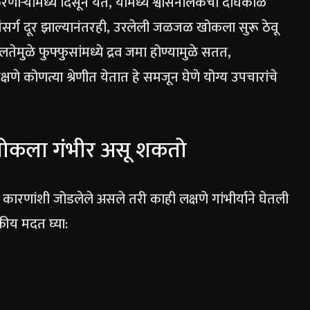
न करणाऱ्यांमध्ये दिसून येते, यामध्ये श्वासनलिकेचा दीर्घकाळ
ंसर्ग दूर झाल्यानंतरही, उरलेली जळजळ खोकला सुरू ठेवू
तेमुळे फुफ्फुसांमध्ये द्रव जमा होण्यामुळे सतत,
्षणे कोणत्या श्रेणीत येतात हे समजून घेणे योग्य उपचारांचे
ी खोकला गंभीर असू शकतो
रणांशी जोडलेले असले तरी काही लक्षणे गांभीर्याने घेतली
कीय मदत घ्या: