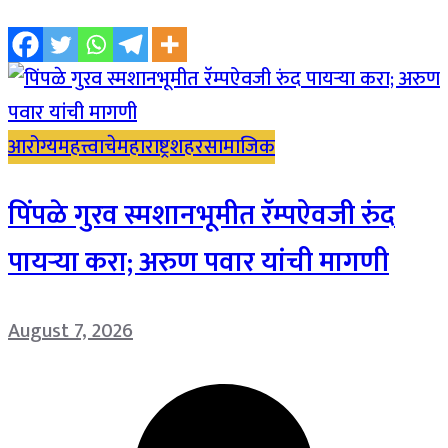
आरोग्य
महत्त्वाचे
महाराष्ट्र
शहर
सामाजिक
पिंपळे गुरव स्मशानभूमीत रॅम्पऐवजी रुंद
पायऱ्या करा; अरुण पवार यांची मागणी
August 7, 2026