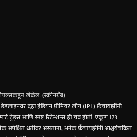
ल्सकडून खेळेल. (स्क्रीनग्रॅब)
शन डेडलाइनवर दहा इंडियन प्रीमियर लीग (IPL) फ्रँचायझींनी
ार्ट ट्रेड्स आणि स्पष्ट रिटेन्शन्स ही चव होती.
एकूण 173
क अपेक्षित धर्तीवर असताना, अनेक फ्रँचायझींनी आश्चर्यचकित