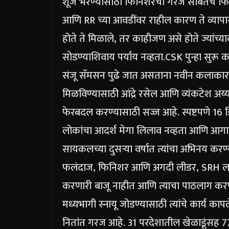
शूज भरण्यासाठी फिनिशरची गरज सोबतच फिरक
आणि RR च्या आवडींवर राहील कारण ते व्यापा
होते ते मिळाले, तर काहीजण असे होते ज्यांच्याक
सोडण्याशिवाय पर्याय नव्हता.
CSK पुन्हा सुरू
संजू सॅमसन पुढे जात असताना नवीन कलाकारा
मिळविण्यासाठी आंद्रे रसेल आणि व्यंकटेश अय
फेरबदल करण्यासाठी सज्ज आहे.
स्पष्टपणे 16
लोकांचा आदर्श मेगा लिलाव नव्हता आणि आगामी 
सायकलच्या दुसऱ्या वर्षात त्यांचा अभिनय करण्
फलंदाज, फिनिशर आणि अगदी लीडर, SRH ला य
करणारी बाजू नाहीत आणि त्याचा पाठलाग करणे
मध्यभागी स्नायू जोडण्यासाठी त्यांचे कार्य 
नितांत गरज आहे.
31 परदेशातील खेळाडूंसह 77