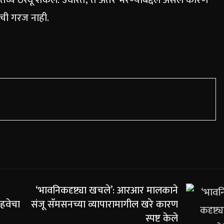
तव्य ठरवू शकेल. उर्वरित, ते अंतर भरण्याबद्दल असेल कारण
ाची गरज नाही.
I
‘भावनिकदृष्ट्या खचले’: आरआर मालकाने
हवेचा
संजू सॅमसनच्या व्यापारामागील खरे कारण
स्पष्ट केले