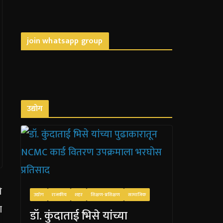
join whatsapp group
उद्योग
उद्योग
राजकीय
शहर
शिक्षण-प्रशिक्षण
सामाजिक
डॉ. कुंदाताई भिसे यांच्या