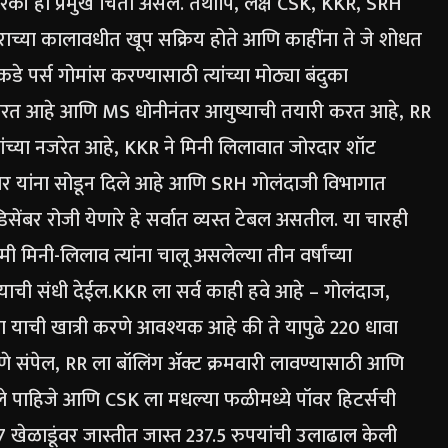
ी ही प्रमुख चिंता असेल.
तथापि, लक्ष CSK, KKR, SRH
राच्या कालावधीत खूप सक्रिय होते आणि काहींना ते जे शोधत
डे पर्स गोमांस करण्यासाठी त्यांच्या मोठ्या बंदुका
 करत आहे आणि MS धोनीनंतर आयुष्याची तयारी करत आहे, RR
ंच्या नजरेत आहे, KKR ने मिनी लिलावात जोरदार शॉट
्यर यांना सोडून दिले आहे आणि SRH गोलंदाजी विभागात
 डिसेंबर रोजी येणारे हे सर्वात व्यस्त टेबल असतील. या चारही
मिनी-लिलाव त्यांना चालू असलेल्या तीन वर्षांच्या
याची संधी देईल.
KKR ला सर्व काही हवे आहे – गोलंदाज,
ाची खात्री करणे आवश्यक आहे की ते यापुढे 220 धावा
 संपेल, RR ला बॉलिंग ॲक्ट क्रमवारी लावण्यासाठी आणि
कापले पाहिजे आणि CSK ला मधल्या फळीमध्ये पॉवर हिटर्सची
 खेळाडूंवर जास्तीत जास्त 237.5 रुपयांची उलाढाल केली