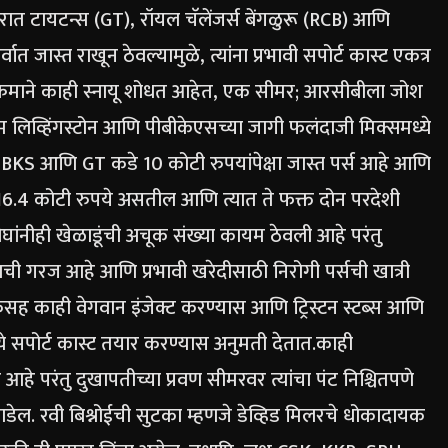
रात टायटन्स (GT), रॉयल चॅलेंजर्स बेंगळुरू (RCB) आणि
 जास्त राखून ठेवल्यामुळे, त्यांना प्रभावी सपोर्ट कास्ट एकत्र
्रमाने काही स्नायू शोधत आहेत, एक सीमर; आरसीबीला जोश
लिव्हिंगस्टोन आणि पीबीकेएसच्या जागी फलंदाजी मिक्समध्ये
PBKS आणि GT कडे 10 कोटी रुपयांपेक्षा जास्त पर्स आहे आणि
 16.4 कोटी रुपये असतील आणि त्यात ते फक्त दोन परदेशी
ंनीही खेळाडूंची अचूक संख्या कायम ठेवली आहे परंतु
रण्याची गरज आहे आणि प्रभावी खरेदीसाठी निरोगी पर्सची खात्री
ार्कसह काही वेगवान इंजेक्ट करण्यास आणि ट्रिस्टन स्टब्स आणि
ये सपोर्ट कास्ट तयार करण्यास अनुमती देतात.
काही
हे परंतु दुखापतीच्या प्रवण सीमरवर त्यांचा पंट निश्चितपणे
डेल. रवी बिश्नोईची सुटका म्हणजे डेव्हिड मिलरचे धोकादायक