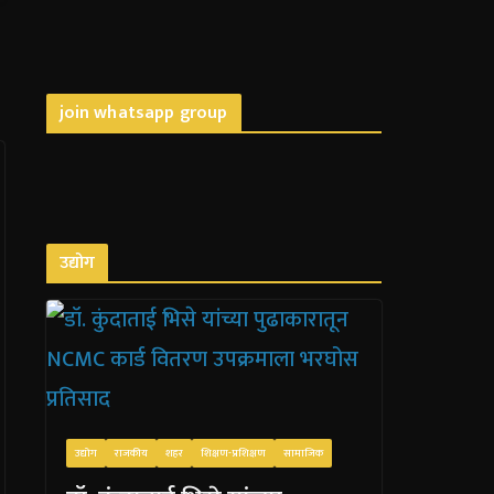
join whatsapp group
उद्योग
उद्योग
राजकीय
शहर
शिक्षण-प्रशिक्षण
सामाजिक