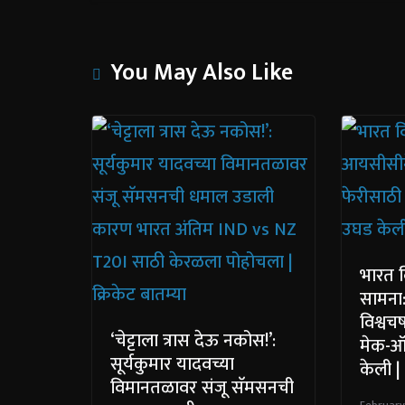
You May Also Like
भारत व
सामना
विश्वच
‘चेट्टाला त्रास देऊ नकोस!’:
मेक-ऑर
सूर्यकुमार यादवच्या
केली | 
विमानतळावर संजू सॅमसनची
February