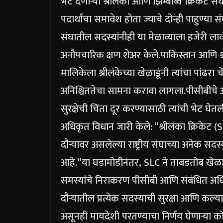
भेट देणाऱ्या श्रीलंका आणि झिम्बाब्वे क्रिकेट 
पदार्थांचा समावेश होता ज्याचे दोन्ही पाहुण्या
संघातील सदस्यांनीही या मेळाव्याला हजेरी लावल
अनौपचारिक क्षण शेअर केले.
पाकिस्तान आणि श्
मालिकेला श्रीलंकेच्या खेळाडूंनी त्यांचा पांढरा चे
अनिश्चिततेचा सामना करावा लागला.
पीसीबीचे अ
सुरक्षेची चिंता दूर करण्यासाठी त्यांची भेट घेतल
अधिकृत विधान जारी केले: “श्रीलंका क्रिकेट 
दौऱ्यावर असलेल्या राष्ट्रीय संघाच्या अनेक सदस
आहे.
“या घडामोडीनंतर, SLC ने ताबडतोब खेळाड
समस्यांचे निराकरण पीसीबी आणि संबंधित अधिक
दौऱ्यातील प्रत्येक सदस्याची सुरक्षा आणि कल्य
असूनही मायदेशी परतण्याचा निर्णय घेणाऱ्या क