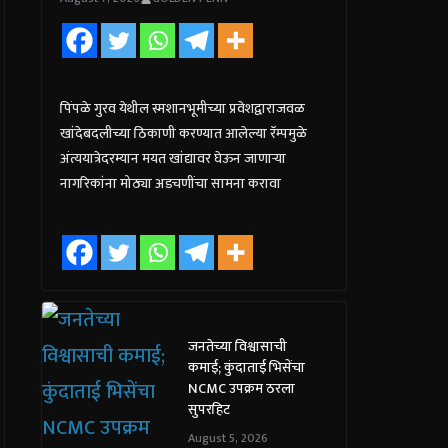
पिंपळे गुरव येथील स्मशानभूमीच्या प्रवेशद्वाराजवळ
खांदेबदलीच्या ठिकाणी करण्यात आलेल्या रॅम्पमुळे
अंत्ययात्रेदरम्यान मयत खांद्यावर घेऊन जाणाऱ्या
नागरिकांना मोठ्या अडचणींचा सामना करावा
जनतेच्या विश्वासाची
कमाई; कुंदाताई भिसेंचा
NCMC उपक्रम ठरला
सुपरहिट
August 5, 2026