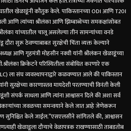
संघांसाठी डिनरचे आयोजन केले होते.
रात्रीच्या जेवणात पारंपारिक
 संघातील खेळाडूंनी कौतुक केले.
पाकिस्तानच्या ODI आणि T20I
ी आणि त्यांच्या श्रीलंका आणि झिम्बाब्वेच्या समकक्षांसोबत
रीलंका यांच्यातील चालू असलेल्या तीन सामन्यांच्या वनडे
ंडू दौरा सुरू ठेवण्याबाबत सुरक्षेची चिंता व्यक्त केल्याने
ध्यक्ष आणि गृहमंत्री मोहसीन नक्वी यांनी श्रीलंकन ​​खेळाडूंच्या
ी.
श्रीलंका क्रिकेटने परिस्थितीला संबोधित करणारे एक
(SLC) ला संघ व्यवस्थापनाद्वारे कळवण्यात आले की पाकिस्तान
्यांनी सुरक्षेच्या कारणास्तव मायदेशी परतण्याची विनंती केली
ूंशी संपर्क साधला आणि त्यांना आश्वासन दिले की अशा सर्व
ाऱ्यांच्या जवळच्या समन्वयाने केले जात आहे जेणेकरून
ाण सुनिश्चित केले जाईल.”
एसएलसीने सांगितले की, आश्वासन
ोणत्याही खेळाडूला दौऱ्याचे वेळापत्रक राखण्यासाठी ताबडतोब