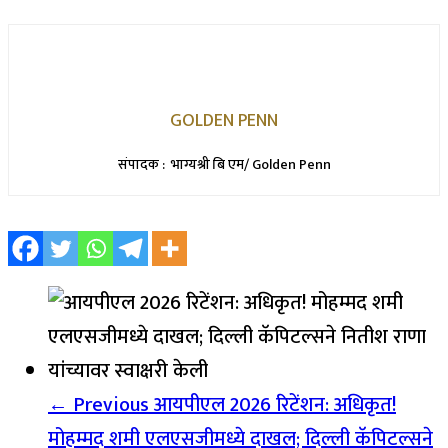
GOLDEN PENN
संपादक : भाग्यश्री बि एम/ Golden Penn
← Previous
आयपीएल 2026 रिटेंशन: अधिकृत!
मोहम्मद शमी एलएसजीमध्ये दाखल; दिल्ली कॅपिटल्सने