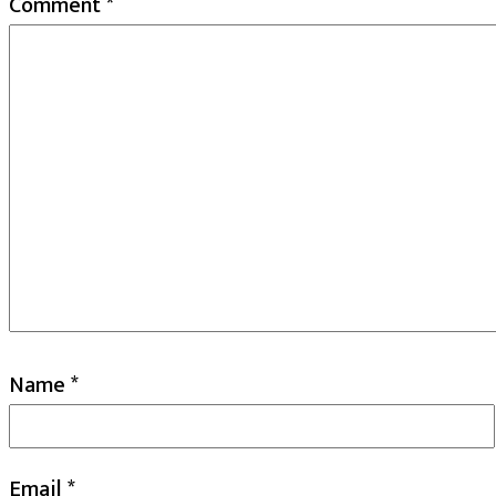
Comment
*
Name
*
Email
*