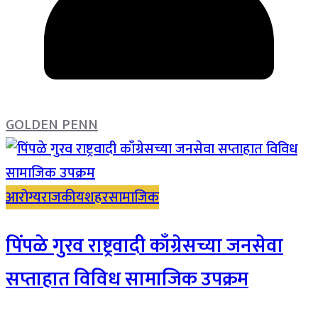
GOLDEN PENN
आरोग्य
राजकीय
शहर
सामाजिक
पिंपळे गुरव राष्ट्रवादी काँग्रेसच्या जनसेवा
सप्ताहात विविध सामाजिक उपक्रम