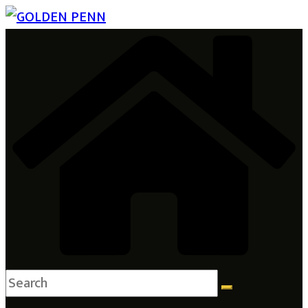
Skip
to
content