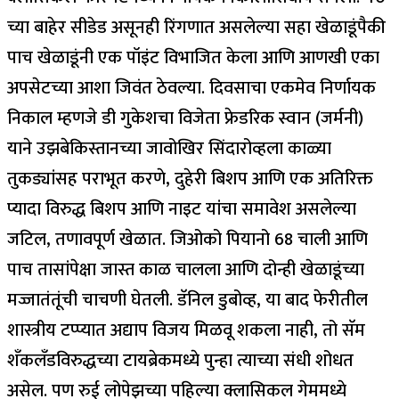
च्या बाहेर सीडेड असूनही रिंगणात असलेल्या सहा खेळाडूंपैकी
पाच खेळाडूंनी एक पॉइंट विभाजित केला आणि आणखी एका
अपसेटच्या आशा जिवंत ठेवल्या.
दिवसाचा एकमेव निर्णायक
निकाल म्हणजे डी गुकेशचा विजेता फ्रेडरिक स्वान (जर्मनी)
याने उझबेकिस्तानच्या जावोखिर सिंदारोव्हला काळ्या
तुकड्यांसह पराभूत करणे, दुहेरी बिशप आणि एक अतिरिक्त
प्यादा विरुद्ध बिशप आणि नाइट यांचा समावेश असलेल्या
जटिल, तणावपूर्ण खेळात. जिओको पियानो 68 चाली आणि
पाच तासांपेक्षा जास्त काळ चालला आणि दोन्ही खेळाडूंच्या
मज्जातंतूंची चाचणी घेतली.
डॅनिल डुबोव्ह, या बाद फेरीतील
शास्त्रीय टप्प्यात अद्याप विजय मिळवू शकला नाही, तो सॅम
शँकलँडविरुद्धच्या टायब्रेकमध्ये पुन्हा त्याच्या संधी शोधत
असेल. पण रुई लोपेझच्या पहिल्या क्लासिकल गेममध्ये