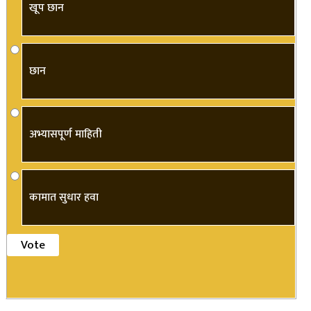
खूप छान
छान
अभ्यासपूर्ण माहिती
कामात सुधार हवा