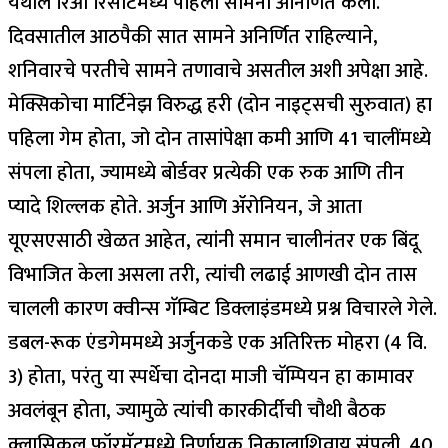
येथील रिओ रिसॉर्टमध्ये पहिला सामना अनिर्णित केला.
दिवसातील आठपैकी सात सामने अनिर्णित राहिल्याने,
शनिवारचे परतीचे सामने तणावाचे असतील अशी अपेक्षा आहे.
मेक्सिकोचा मार्टिनेझ विरुद्ध हरी (दोन नाइट्सची सुरुवात) हा
पहिला गेम होता, जो दोन तासांपेक्षा कमी आणि 41 चालींमध्ये
संपला होता, ज्यामध्ये बोर्डवर प्रत्येकी एक रुक आणि तीन
प्यादे शिल्लक होते.
अर्जुन आणि ॲरोनियन, जे आता
यूएसएसाठी खेळत आहेत, त्यांनी समान चालीनंतर एक बिंदू
विभाजित केला असला तरी, त्यांची लढाई आणखी दोन तास
चालली कारण क्वीन्स गॅम्बिट डिक्लाइंडमध्ये प्रश्न विचारले गेले.
डबल-रूक एंडगेममध्ये अर्जुनकडे एक अतिरिक्त मोहरा (4 वि.
3) होता, परंतु या स्पर्धेचा दोनदा माजी चॅम्पियन हा कामावर
अवलंबून होता, ज्यामुळे त्यांची कारकीर्दीची चौथी बैठक
क्लासिकल फॉरमॅटमध्ये निर्णायक निकालाशिवाय संपली.
40