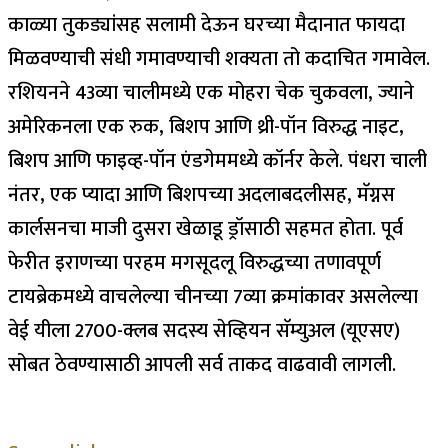
काळ्या तुकड्यांसह सलामी देऊन घरच्या मैदानात फायदा
मिळवण्याची संधी गमावण्याची शक्यता तो कदाचित गमावेल.
रशियनने 43व्या चालीमध्ये एक मोहरा चेक चुकवला, ज्याने
अमेरिकनला एक रुक, बिशप आणि थ्री-पॉन विरुद्ध नाइट,
बिशप आणि फाइव्ह-पॉन एंडगेममध्ये कॉर्नर केले. पंधरा चाली
नंतर, एक प्यादा आणि बिशपच्या अदलाबदलीसह, मॅग्नस
कार्लसनचा माजी दुसरा खेळाडू ड्रॉसाठी सहमत होता.
पूर्व
फेरीत इराणच्या परहम मगसूदलू विरुद्धच्या तणावपूर्ण
टायब्रेकमध्ये वाचलेल्या चीनच्या 7व्या क्रमांकावर असलेल्या
वेई यीला 2700-क्लब सदस्य सेव्हियन सॅम्युअल (यूएसए)
सोबत ठेवण्यासाठी आपली सर्व ताकद वाढवावी लागली.