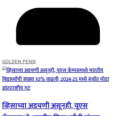
GOLDEN PENN
व्हिसाच्या अडचणी असूनही, यूएस