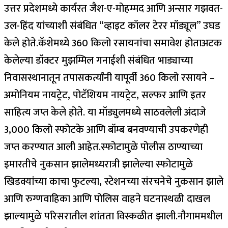
उत्तर प्रदेशमध्ये कार्यरत जैश-ए-मोहम्मद आणि अन्सार गझवत-
उल-हिंद यांच्याशी संबंधित “व्हाइट कॉलर टेरर मॉड्यूल” उघड
केले होते.
कॅशेमध्ये 360 किलो रसायनांचा समावेश होता
अटक
केलेल्या डॉक्टर मुझम्मिल गनाईशी संबंधित भाड्याच्या
निवासस्थानातून तपासकर्त्यांनी यापूर्वी 360 किलो रसायने –
अमोनियम नायट्रेट, पोटॅशियम नायट्रेट, सल्फर आणि इतर
साहित्य जप्त केले होते. या मॉड्युलमध्ये साठवलेली अंदाजे
3,000 किलो स्फोटके आणि बॉम्ब बनवण्याची उपकरणेही
जप्त करण्यात आली आहेत.
स्फोटामुळे पोलीस ठाण्याच्या
इमारतीचे नुकसान झाले
मध्यरात्री झालेल्या स्फोटामुळे
खिडक्यांच्या काचा फुटल्या, स्टेशनच्या संरचनेचे नुकसान झाले
आणि रुग्णवाहिका आणि पोलिस वाहने घटनास्थळी दाखल
झाल्यामुळे परिसरातील शांतता विस्कळीत झाली.
नौगाममधील