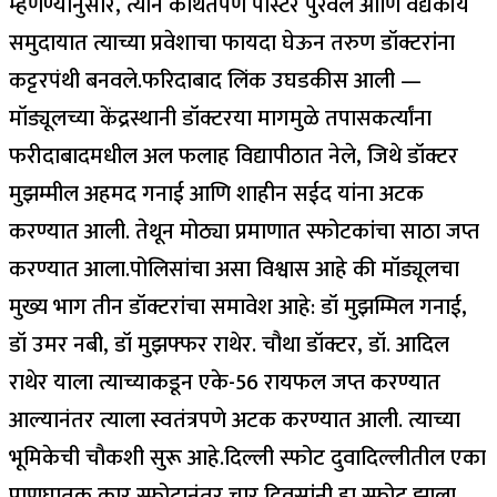
म्हणण्यानुसार, त्याने कथितपणे पोस्टर पुरवले आणि वैद्यकीय
समुदायात त्याच्या प्रवेशाचा फायदा घेऊन तरुण डॉक्टरांना
कट्टरपंथी बनवले.
फरिदाबाद लिंक उघडकीस आली —
मॉड्यूलच्या केंद्रस्थानी डॉक्टर
या मागमुळे तपासकर्त्यांना
फरीदाबादमधील अल फलाह विद्यापीठात नेले, जिथे डॉक्टर
मुझम्मील अहमद गनाई आणि शाहीन सईद यांना अटक
करण्यात आली. तेथून मोठ्या प्रमाणात स्फोटकांचा साठा जप्त
करण्यात आला.
पोलिसांचा असा विश्वास आहे की मॉड्यूलचा
मुख्य भाग तीन डॉक्टरांचा समावेश आहे: डॉ मुझम्मिल गनाई,
डॉ उमर नबी, डॉ मुझफ्फर राथेर. चौथा डॉक्टर, डॉ. आदिल
राथेर याला त्याच्याकडून एके-56 रायफल जप्त करण्यात
आल्यानंतर त्याला स्वतंत्रपणे अटक करण्यात आली. त्याच्या
भूमिकेची चौकशी सुरू आहे.
दिल्ली स्फोट
दुवा
दिल्लीतील एका
प्राणघातक कार स्फोटानंतर चार दिवसांनी हा स्फोट झाला