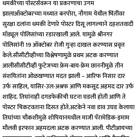
धमकीच्या पोस्टर्सवरून या प्रकरणाचा उगम
झाला
ऑक्टोबरच्या मध्यात बनपोरा, नौगाम येथील भिंतींवर
सुरक्षा दलांना धमकी देणारे पोस्टर दिसू लागल्याने दहशतवादी
मॉड्यूल पोलिसांच्या रडारखाली आले. यामुळे श्रीनगर
पोलिसांनी 19 ऑक्टोबर रोजी गुन्हा दाखल करण्यास प्रवृत्त
केले.
सीसीटीव्हीच्या विश्लेषणामुळे प्रथम अटक करण्यात
आली
सीसीटीव्ही फुटेजच्या फ्रेम-बाय-फ्रेम छाननीमुळे तीन
संशयितांना ओळखण्यात मदत झाली – आरिफ निसार दार
उर्फ ​​साहिल, यासिर-उल-अश्रफ आणि मकसूद अहमद दार उर्फ
​​शाहिद. तिघांनाही दगडफेकीची घटना घडली होती आणि ते
पोस्टर चिकटवताना दिसत होते.
अटकेने नवा डाव उघड केला
या
तिघांच्या चौकशीमुळे शोपियानमधील माजी पॅरामेडिक-इमाम
मौलवी इरफान अहमदला अटक करण्यात आली. पीटीआयच्या