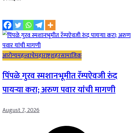
आरोग्य
महत्त्वाचे
महाराष्ट्र
शहर
सामाजिक
पिंपळे गुरव स्मशानभूमीत रॅम्पऐवजी रुंद
पायऱ्या करा; अरुण पवार यांची मागणी
August 7, 2026