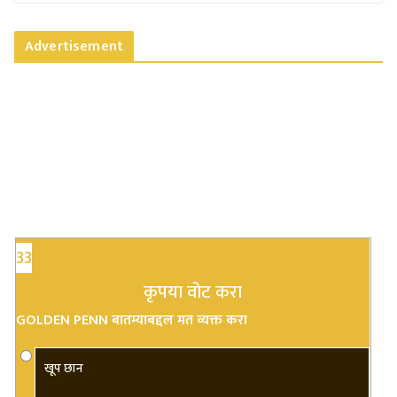
Advertisement
33
कृपया वोट करा
GOLDEN PENN बातम्याबद्दल मत व्यक्त करा
खूप छान