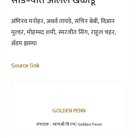
सोडण्यात आलेले खेळाडू
अभिनव मनोहर, अथर्व तायडे, सचिन बेबी, विआन
मुल्डर, मोहम्मद शमी, स्मरजीत सिंग, राहुल चहर,
ॲडम झाम्पा
Source link
GOLDEN PENN
संपादक : भाग्यश्री बि एम/ Golden Penn