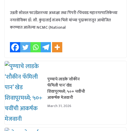
उन्नती सोशल फाउंडेशनच्या अध्यक्षा तथा पिंपरी-चिंचवड महानगरपालिकेच्या
नगरसेविका डॉ. सौ. कुंदाताई संजय भिसे यांच्या पुढाकारातून आयोजित
करण्यात आलेल्या NCMC (National
पुण्याचे लाडके ‘शौकीन
फॅमिली पान’ खेड
शिवापूरमध्ये; ५०+ चवींची
आकर्षक मेजवानी
March 31, 2026