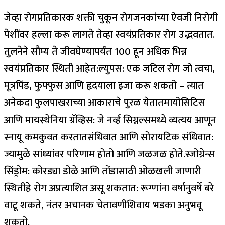
जेव्हा रोगप्रतिकारक शक्ती चुकून रोगजनकांच्या ऐवजी निरोगी
पेशींवर हल्ला करू लागते तेव्हा स्वयंप्रतिकार रोग उद्भवतात.
तुलनेने सौम्य ते जीवघेण्यापर्यंत 100 हून अधिक भिन्न
स्वयंप्रतिकार स्थिती आहेत:
ल्युपस:
एक जटिल रोग जो त्वचा,
मूत्रपिंड, फुफ्फुस आणि हृदयाला इजा करू शकतो – त्यात
अनेकदा फुलपाखराच्या आकाराचे पुरळ येतात
मायोसिटिस
आणि मायस्थेनिया ग्रॅव्हिस
: जे नर्व्ह सिग्नल्समध्ये व्यत्यय आणून
स्नायू कमकुवत करतात
संधिवात आणि सोरायटिक संधिवात
:
ज्यामुळे सांध्यांवर परिणाम होतो आणि जळजळ होते.
स्जोग्रेन्स
सिंड्रोम:
कोरड्या डोळे आणि तोंडासाठी ओळखली जाणारी
स्थिती
हे रोग अप्रत्याशित असू शकतात: रूग्णांना वर्षानुवर्षे बरे
वाटू शकते, नंतर अचानक चेतावणीशिवाय भडका अनुभवू
शकतो.