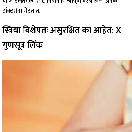
या जटिलतेमुळे, स्पष्ट निदान होण्यापूर्वी बरेच रुग्ण अनेक
डॉक्टरांना भेटतात.
स्त्रिया विशेषतः असुरक्षित का आहेत: X
गुणसूत्र लिंक