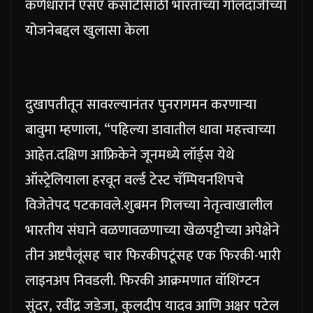
कर्णधाराने एसए कसोटीसाठी भारताच्या गोलंदाजीच्या
योजनेबद्दल खुलासा केला
दुखापतीतून सावरल्यानंतर पुनरागमन करणाऱ्या
बावुमा म्हणाला, “पहिल्या डावातील धावा महत्त्वाच्या
आहेत.
दक्षिण आफ्रिकेने जूनमध्ये लॉर्ड्स येथे
ऑस्ट्रेलियाला हरवून वर्ल्ड टेस्ट चॅम्पियनशिपचे
विजेतेपद पटकावले.
शुबमन गिलच्या नेतृत्वाखालील
भारतीय संघाने वळणावळणाच्या खेळपट्टीच्या अपेक्षेने
तीन अष्टपैलूंसह चार फिरकीपटूंसह एक फिरकी-भारी
लाइनअप निवडली. फिरकी आक्रमणात वॉशिंग्टन
सुंदर, रवींद्र जडेजा, कुलदीप यादव आणि अक्षर पटेल