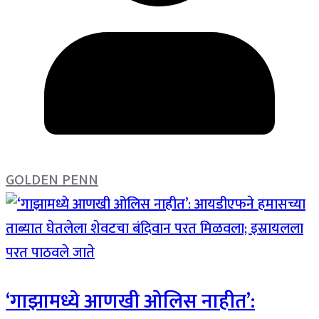
GOLDEN PENN
‘गाझामध्ये आणखी ओलिस नाहीत’: