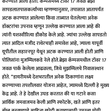
करण्यात आला होता.
कॅम्पसमध्ये टॉवर 17 जवळ ब्रेझा
सापडला
तपासकर्त्यांच्या म्हणण्यानुसार, तपासात आतापर्यंत
अटक करण्यात आलेल्या किंवा ताब्यात घेतलेल्या अनेक
डॉक्टरांचा उपनाव म्हणून उल्लेख करण्यात आला आहे की
त्यांनी यशस्वीरित्या डीकोड केले आहे. ज्यांचा उल्लेख सापडतो
त्यात आदिल मजीद राथेरचाही समावेश आहे, ज्याला यापूर्वी
यूपीतील सहारनपूर येथून अटक करण्यात आली होती आणि
पोलिसांना मुजम्मिलकडे नेले होते.
ब्रेझा कॅम्पसमधील टॉवर 17
जवळ पार्क केलेला आढळला, जिथे मुझम्मिलचे निवासस्थान
होते. “डायरीमध्ये देशभरातील अनेक ठिकाणांना लक्ष्य
करण्याच्या तपशीलवार योजना आहेत, ज्यामध्ये दिल्ली हे मुख्य
केंद्र आहे.
ते हे देखील उघड करतात की या गटाने कसा
आर्थिक जमवाजमव केली आणि स्फोटके, खते आणि इतर
बॉम्ब बनवण्याचे साहित्य खरेदी करण्यासाठी उमरला मोठी