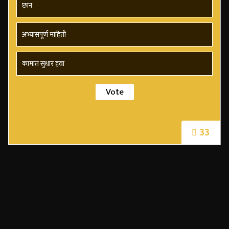
छान
अभ्यासपूर्ण माहिती
कामात सुधार हवा
33