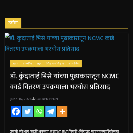
उद्योग
उद्योग
राजकीय
शहर
शिक्षण-प्रशिक्षण
सामाजिक
डॉ. कुंदाताई भिसे यांच्या पुढाकारातून NCMC
कार्ड वितरण उपक्रमाला भरघोस प्रतिसाद
June 16, 2026
GOLDEN PENN
उन्नती सोशल फाउंडेशनच्या अध्यक्षा तथा पिंपरी-चिंचवड महानगरपालिकेच्या