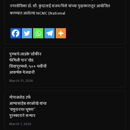
नगरसेविका डॉ. सौ. कुंदाताई संजय भिसे यांच्या पुढाकारातून आयोजित
करण्यात आलेल्या NCMC (National
पुण्याचे लाडके ‘शौकीन
फॅमिली पान’ खेड
शिवापूरमध्ये; ५०+ चवींची
आकर्षक मेजवानी
March 31, 2026
गोपाळशेठ उर्फ
आप्पासाहेब काळोखे यांचा
‘यमूनानगर भूषण”
पुरस्काराने सन्मान
March 1, 2026