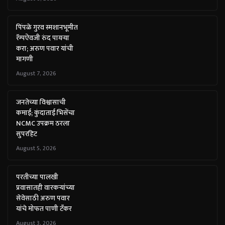
पिंपळे गुरव स्मशानभूमीत
रॅम्पऐवजी रुंद पायऱ्या
करा; अरुण पवार यांची
मागणी
August 7, 2026
जनतेच्या विश्वासाची
कमाई; कुंदाताई भिसेंचा
NCMC उपक्रम ठरला
सुपरहिट
August 5, 2026
परतीच्या पालखी
प्रवासातही वारकऱ्यांच्या
सेवेसाठी अरुण पवार
यांचे मोफत पाणी टँकर
August 3, 2026