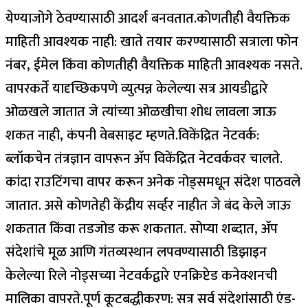
येण्याजोगे ठेवण्यासाठी आदर्श बनवतात.
कोणतीही वैयक्तिक
माहिती आवश्यक नाही:
खाते तयार करण्यासाठी सत्राला फोन
नंबर, ईमेल किंवा कोणतीही वैयक्तिक माहिती आवश्यक नसते.
वापरकर्ते यादृच्छिकपणे व्युत्पन्न केलेल्या सत्र आयडीद्वारे
ओळखले जातात जे त्यांच्या ओळखीचा शोध लावला जाऊ
शकत नाही, कंपनी वेबसाइट म्हणते.
विकेंद्रित नेटवर्क:
ब्लॉकचेन तंत्रज्ञान वापरून ॲप विकेंद्रित नेटवर्कवर चालते.
कांदा राउटिंगचा वापर करून अनेक नोड्समधून संदेश पाठवले
जातात. असे कोणतेही केंद्रीय सर्व्हर नाहीत जे बंद केले जाऊ
शकतात किंवा तडजोड करू शकतात.
सोप्या शब्दात, ॲप
संदेशांचे मूळ आणि गंतव्यस्थान लपवण्यासाठी डिझाइन
केलेल्या रिले नोड्सच्या नेटवर्कद्वारे एनक्रिप्टेड कनेक्शनची
मालिका वापरते.
पूर्ण कूटबद्धीकरण:
सत्र सर्व संदेशांसाठी एंड-