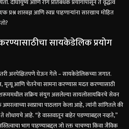
ो. दीर्घायुष्य आणि रोग प्रतिबंधक प्रयोगांपासून ते वृद्धत्व
 प्रश्न शास्त्रज्ञ आणि स्वप्न पाहणाऱ्यांना सारखाच मोहित
तो?
ा करण्यासाठीचा सायकेडेलिक प्रयोग
ा कुठेतरी अनपेक्षितपणे घेऊन गेले – सायकेडेलिकच्या जगात.
ीवन, मृत्यू आणि चेतनेचा सामना करण्यास मदत करण्यासाठी
या मशरूममधील सक्रिय संयुग असलेल्या सायलोसायबिनचे सेवन
िक अमरत्वाच्या स्वप्नाचा पाठलाग केला आहे, त्यांनी सांगितले की
 शोधायचे आहे. “हे वास्तवातून बाहेर पडण्याबद्दल नव्हते,”
– अस्तित्वाचा भाग पाहण्याबद्दल जो रक्त चाचण्या किंवा जैविक