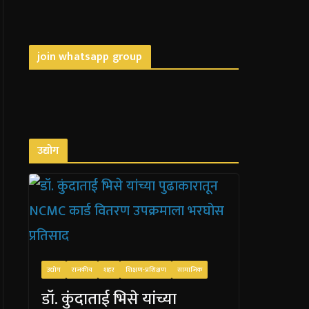
join whatsapp group
उद्योग
उद्योग
राजकीय
शहर
शिक्षण-प्रशिक्षण
सामाजिक
डॉ. कुंदाताई भिसे यांच्या