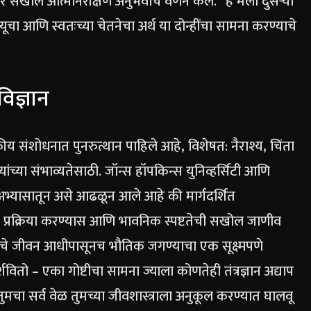
र सखोल आत्मनिरीक्षण अनुभवाचे वर्णन केले.
“हे मला दुसऱ्या
त्यूचा आणि स्वतःच्या चेतनेचा अर्थ या दोन्हींचा सामना करण्याचे
िज्ञान
य संशोधनात पुनरुत्थान पाहिले आहे, विशेषत: नैराश्य, चिंता
यांच्या संभाव्यतेसाठी. जॉन्स हॉपकिन्स युनिव्हर्सिटी आणि
ा अभ्यासातून असे आढळून आले आहे की मार्गदर्शित
र प्रक्रिया करण्यास आणि भावनिक स्पष्टतेची सखोल जाणीव
ांचे जीवन आधीपासूनच भौतिक जगण्याचा एक सूक्ष्मपणे
शवितो – एका गोष्टीचा सामना ज्याला कोणतेही तंत्रज्ञान अद्याप
 तुमचा सर्व वेळ तुमच्या जीवशास्त्राला अनुकूल करण्यात घालवू