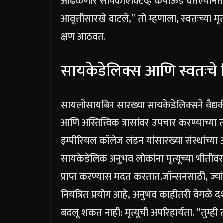
आढळणारे सायकोएक्टिव्ह कंपाऊंड घेतल्यानंत
आवृत्तीसारखे वाटले,” तो म्हणाला, स्वतःच्या मृ
क्षण आठवत.
सायकेडेलिक्स आणि स्वतःचे व
सायलोसायबिन सारख्या सायकेडेलिक्सने वैद्यकी
आणि अस्तित्त्विक त्रासांवर उपचार करण्याच्या त्
इम्पीरियल कॉलेज लंडन यांसारख्या संस्थांच्य
सायकेडेलिक अनुभव लोकांना मृत्यूच्या भीतीव
प्राप्त करण्यास मदत करतात.
जॉन्सनसाठी, ज्य
नियंत्रित प्रयोग आहे, अनुभव काहीतरी वेगळे दर्
बदलू शकत नाही: मृत्यूची अपरिहार्यता. “तुम्ही