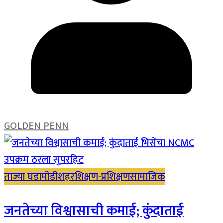
GOLDEN PENN
ताज्या घडामोडी
शहर
शिक्षण-प्रशिक्षण
सामाजिक
जनतेच्या विश्वासाची कमाई; कुंदाताई