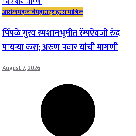
आरोग्य
महत्त्वाचे
महाराष्ट्र
शहर
सामाजिक
पिंपळे गुरव स्मशानभूमीत रॅम्पऐवजी रुंद
पायऱ्या करा; अरुण पवार यांची मागणी
August 7, 2026