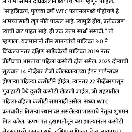
आगामी सामने दीर्घकालीन ध्येयाचा भाग म्हणून पाहिले.
“साहजिकच, पुढच्या वर्षी WTC फायनलमध्ये पोहोचणे हे
आमच्यासाठी खूप मोठे पाऊल आहे. त्यामुळे होय, प्रत्येकजण
त्याची वाट पाहत आहे. ही एक उत्तम स्पर्धा असावी,” तो
म्हणाला.
यजमानांनी तीन सामन्यांची मालिका 3-0 ने
जिंकल्यानंतर दक्षिण आफ्रिकेची मालिका 2019 नंतर
प्रोटीजचा भारताचा पहिला कसोटी दौरा असेल. 2025 दौऱ्याची
सुरुवात 14 नोव्हेंबर रोजी कोलकात्याच्या ईडन गार्डन्सवर
होणाऱ्या पहिल्या कसोटीने होईल, त्यानंतर 22 नोव्हेंबरपासून
गुवाहाटी येथे दुसरी कसोटी खेळली जाईल, जो शहरातील
पहिला-वहिला कसोटी सामनाही असेल.
सध्या WTC
क्रमवारीत तिसऱ्या स्थानावर असलेल्या भारताचे नेतृत्व शुभमन
गिल करेल, ऋषभ पंत दुखापतीतून बरा झाल्यानंतर कसोटी
सेटअपमध्ये परतला आहे. दक्षिण आफ्रिका, टेम्बा बावुमाच्या