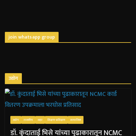
join whatsapp group
उद्योग
उद्योग
राजकीय
शहर
शिक्षण-प्रशिक्षण
सामाजिक
डॉ. कुंदाताई भिसे यांच्या पुढाकारातून NCMC