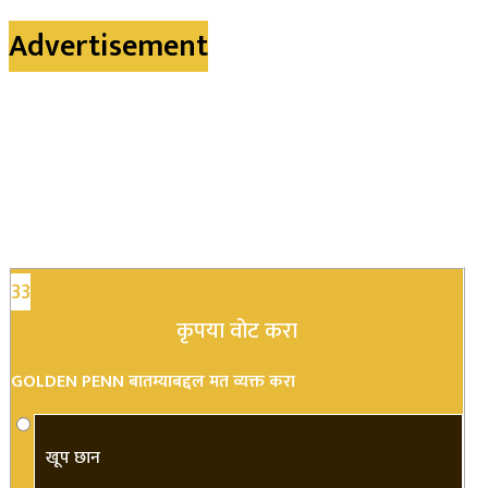
Advertisement
33
कृपया वोट करा
GOLDEN PENN बातम्याबद्दल मत व्यक्त करा
खूप छान