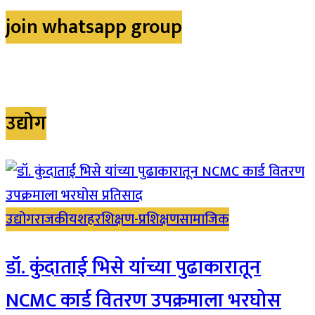
join whatsapp group
उद्योग
उद्योग
राजकीय
शहर
शिक्षण-प्रशिक्षण
सामाजिक
डॉ. कुंदाताई भिसे यांच्या पुढाकारातून
NCMC कार्ड वितरण उपक्रमाला भरघोस