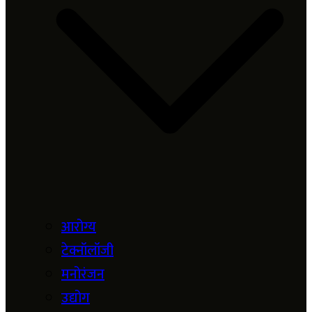
आरोग्य
टेक्नॉलॉजी
मनोरंजन
उद्योग