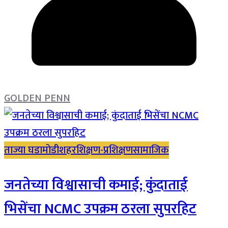
GOLDEN PENN
ताज्या घडामोडी
शहर
शिक्षण-प्रशिक्षण
सामाजिक
जनतेच्या विश्वासाची कमाई; कुंदाताई
भिसेंचा NCMC उपक्रम ठरला सुपरहिट