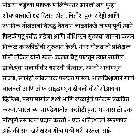
पांढऱ्या चेंडूंच्या माफक मालिकेनंतर आपली लय पुन्हा
शोधण्यासाठी दृढ दिसत होता. नितीश कुमार रेड्डी आणि
स्थानिक गोलंदाजांविरुद्ध वेगवान जाळ्यांकडे जाण्यापूर्वी त्याने
फिरकीपटू रवींद्र जडेजा आणि वॉशिंग्टन सुंदरचा सामना करून
निव्वळ कारकीर्दीची सुरुवात केली.
नंतर गोलंदाजी प्रशिक्षक
मॉर्नी मॉर्केल यांनी स्वत: ज्वलंत चेंडू पाठवून त्यात सामील
झाले.
युवा सलामीवीर यशस्वी जैस्वाल, रणजी धावांमधून
ताज्या, त्यानेही लांबलचक फटका मारला, आत्मविश्वासाने गाडी
चालवली आणि ऑफ साइडमधून खेचली.
बीसीसीआयचा
व्हिडिओ, पडद्यामागील दृश्ये आणि खेळाडूंचे फोकस एकत्रित
करून, भारताच्या मायदेशातील कसोटी पुनरागमनासाठी एक
परिपूर्ण प्रस्तावना प्रदान करतो – एक शक्तिशाली स्मरणपत्र
आहे की संघ खरोखरच गोऱ्यांमध्ये घरी परतला आहे.