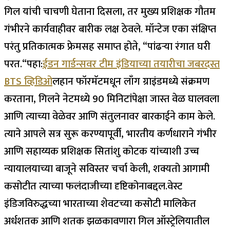
गिल यांची चाचणी घेताना दिसला, तर मुख्य प्रशिक्षक गौतम
गंभीरने कार्यवाहीवर बारीक लक्ष ठेवले. मॉन्टेज एका संक्षिप्त
परंतु प्रतिकात्मक फ्रेमसह समाप्त होते, “पांढऱ्या रंगात घरी
परत.
“
पहा:
ईडन गार्डन्सवर टीम इंडियाच्या तयारीचा जबरदस्त
BTS व्हिडिओ
लहान फॉरमॅटमधून लाँग ग्राइंडमध्ये संक्रमण
करताना, गिलने नेटमध्ये 90 मिनिटांपेक्षा जास्त वेळ घालवला
आणि त्याच्या वेळेवर आणि संतुलनावर बारकाईने काम केले.
त्याने आपले सत्र सुरू करण्यापूर्वी, भारतीय कर्णधाराने गंभीर
आणि सहाय्यक प्रशिक्षक सितांशु कोटक यांच्याशी उच्च
न्यायालयाच्या बाजूने सविस्तर चर्चा केली, शक्यतो आगामी
कसोटीत त्याच्या फलंदाजीच्या दृष्टिकोनाबद्दल.
वेस्ट
इंडिजविरुद्धच्या भारताच्या शेवटच्या कसोटी मालिकेत
अर्धशतक आणि शतक झळकावणारा गिल ऑस्ट्रेलियातील