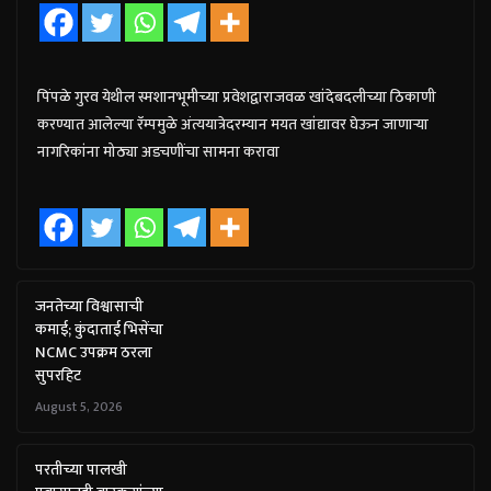
पिंपळे गुरव येथील स्मशानभूमीच्या प्रवेशद्वाराजवळ खांदेबदलीच्या ठिकाणी
करण्यात आलेल्या रॅम्पमुळे अंत्ययात्रेदरम्यान मयत खांद्यावर घेऊन जाणाऱ्या
नागरिकांना मोठ्या अडचणींचा सामना करावा
जनतेच्या विश्वासाची
कमाई; कुंदाताई भिसेंचा
NCMC उपक्रम ठरला
सुपरहिट
August 5, 2026
परतीच्या पालखी