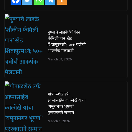
पुण्याचे लाडके ‘शौकीन
फॅमिली पान’ खेड
शिवापूरमध्ये; ५०+ चवींची
आकर्षक मेजवानी
March 31, 2026
गोपाळशेठ उर्फ
आप्पासाहेब काळोखे यांचा
‘यमूनानगर भूषण”
पुरस्काराने सन्मान
March 1, 2026