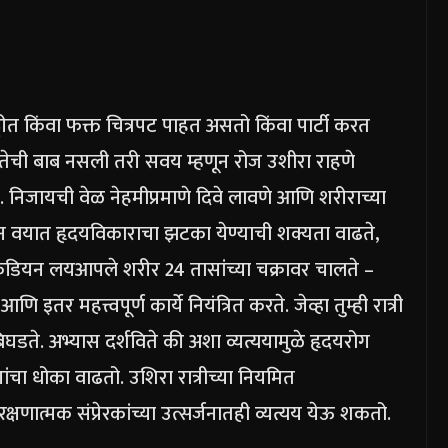
ुट्टीत किंवा फक्त चित्रपट पाहत असतो किंवा पार्टी करत
ंतेची बाब नसली तरी सवय म्हणून रोज उशीरा राहणे
.
निजायची वेळ नेहमीप्रमाणे दिवे लावणे आणि शरीराच्या
ान वयात हृदयविकाराचा झटका येण्याची शक्यता वाढते,
केडियन लय
आपले शरीर 24 तासांच्या चक्रावर चालते –
इतर महत्त्वपूर्ण कार्ये नियंत्रित करते. जेव्हा तुम्ही रात्री
बिघडते.
अभ्यास दर्शविते की अशा व्यत्ययामुळे हृदयरोग
ा धोका वाढतो. उशिरा रात्रीच्या नियमित
रक्षणात्मक संप्रेरकांच्या उत्सर्जनातही व्यत्यय येऊ शकतो.