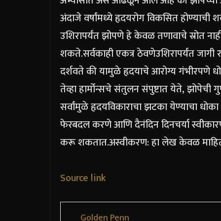
अभ्यासात असे आढळून आले आहे की झोपेच्या अन
अंदाजे वर्षांमध्ये हृदयरोग विकसित होण्याची 
उशिरापर्यंत झोपणे हे केवळ तणावाचे स्रोत न
शकते.
सर्वकाही एकत्र ठेवणे
उशिरापर्यंत जागी 
दर्शवते की यामुळे हृदयाचे आरोग्य गंभीरपणे ध
तेव्हा हार्मोन्सचे संतुलन संपुष्टात येते, झोप
सर्वांमुळे हृदयविकाराचा झटका येण्याचा धोका
फेरबदल करणे आणि दैनंदिन दिनचर्या स्वीकार
करू शकतात.
अस्वीकरण: हा लेख केवळ माहितीप
Source link
Golden Penn