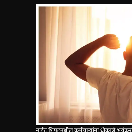
नाईट शिफ्टमधील कर्मचाऱ्यांना धोका
जे भयंकर 