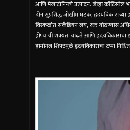
आणि मेलाटोनिनचे उत्पादन.
जेव्हा कॉर्टिसोल भ
दोन सुप्रसिद्ध जोखीम घटक, हृदयविकाराच्य
विस्कळीत सर्कॅडियन लय, रक्त गोठण्यास अधि
होण्याची शक्यता वाढते आणि हृदयविकाराचा 
हार्मोनल शिफ्टमुळे हृदयविकाराचा टप्पा निश्