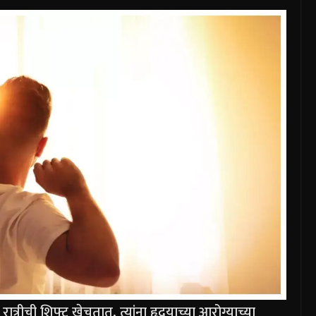
रात्रीची शिफ्ट खेचतात, त्यांना हृदयाच्या आरोग्याच्या