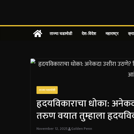
Skip
to
content
ताज्या घडामोडी
देश-विदेश
महाराष्ट्र
क्र
ताज्या घडामोडी
हृदयविकाराचा धोका: अनेकदा
तरुण वयात तुम्हाला हृदयविक
November 12, 2025
Golden Penn