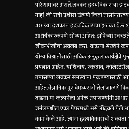
परिणामांवर असते.
लवकर हृदयविकाराचा झटका 
नाही की रात्री उशीरा खेचणे किंवा तासांनंत
40 च्या दशकात हृदयविकाराचा झटका येऊ शकतो
आश्चर्यकारकपणे सोप्या आहेत: झोपेच्या स्वच्छते
जीवनशैलीचा अवलंब करा. वाढत्या संख्येने क
योग्य विश्रांतीसाठी अधिक अनुकूल कार्यक्षेत्र
प्रयत्नात आहेत.
याशिवाय, रक्तदाब, कोलेस्टेरॉ
तपासण्या लवकर समस्यांना पकडण्यासाठी आणि 
आहेत.
वैज्ञानिक पुरावे
मध्यरात्री तेल जाळणे किं
वाढतो या कल्पनेला अनेक तपासण्यांनी आधार 
जर्नलमधील एका पेपरमध्ये असे नोंदवले गेले आ
काम केले आहे, त्यांना हृदयविकाराची शक्यता 