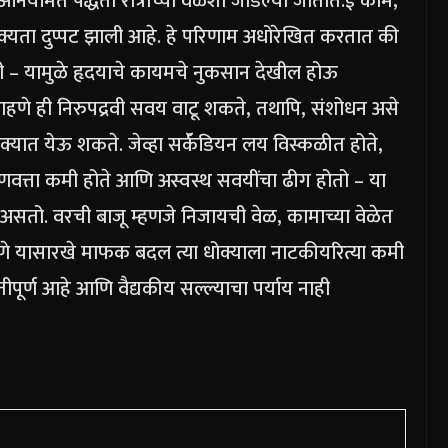
ियमित पद्धती रात्रीच्या वेळेशी जोडल्या जातात.
ई काम,
शक्यता दुप्पट झाली आहे.
हे परिणाम अधोरेखित करतात की
ाही – यामुळे हृदयाचे कायमचे नुकसान देखील होऊ
राहणे ही निरुपद्रवी सवय वाटू शकते, तथापि, संशोधन असे
ोक्यात येऊ शकते. जेव्हा सर्कॅडियन लय विस्कळीत होते,
ेची गुणवत्ता कमी होते आणि अस्वस्थ सवयींचा ढीग होतो – या
 असतो. वरची बाजू म्हणजे निजायची वेळ, कामाच्या वेळेत
णे यासारखे माफक बदल त्या धोक्याला नाटकीयरित्या कमी
ूर्ण आहे आणि वैद्यकीय सल्ल्याचा पर्याय नाही