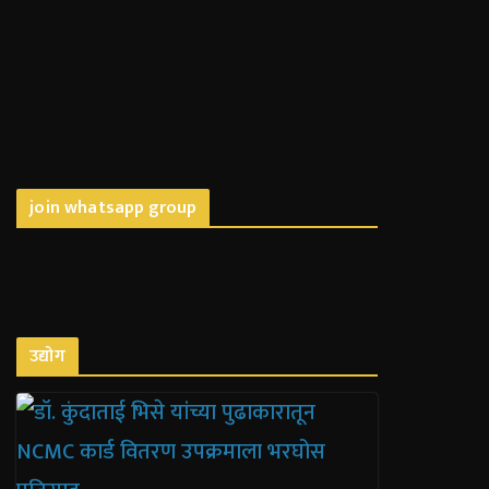
join whatsapp group
उद्योग