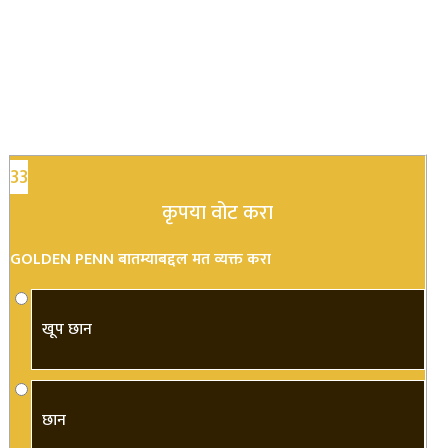
33
कृपया वोट करा
GOLDEN PENN बातम्याबद्दल मत व्यक्त करा
खूप छान
छान