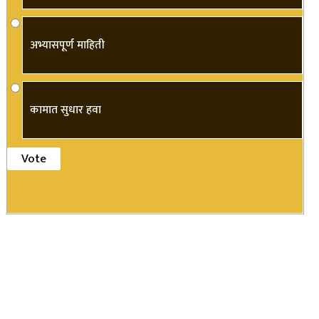
अभ्यासपूर्ण माहिती
कामात सुधार हवा