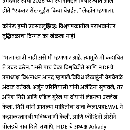
उमेदवार स्पर्धा 2026 च्या स्थानाबद्दल विचारण्यात आले
होते.
“एकतर सेंट-लुईस किंवा चेन्नईत,” लेव्हॉन म्हणाला.
कोनेरू हम्पी एक्सक्लुझिव्ह: विश्वचषकातील पराभवानंतर
बुद्धिबळाचा दिग्गज का खेळला नाही
“मला खात्री नाही असे मी म्हणणार आहे. त्यामुळे मी कदाचित
ते उघड करेन,” असे पाच वेळा विश्वविजेते आणि FIDEचे
उपाध्यक्ष विश्वनाथन आनंद म्हणाले.
विविध खेळाडूंनी वेगवेगळे
अंदाज वर्तवले. अर्जुन एरिगियासी यांनी अर्जेंटिना सुचवले, तर
अनिश गिरी आणि एडिज गुरेल या दोघांनी लंडनचा उल्लेख
केला, गिरी यांनी आतल्या माहितीचा दावा केला.
पहा:
MVL ने
कझाकस्तानची भविष्यवाणी केली, आणि फॉस्टिनो ओरोने
पोलंडचे नाव दिले. तथापि, FIDE चे अध्यक्ष Arkady