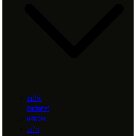
आरोग्य
टेक्नॉलॉजी
मनोरंजन
उद्योग