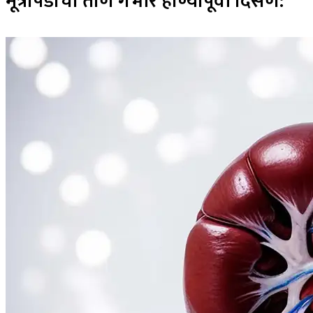
मूत्रपिंडाचा ताण गंभीर होण्यापूर्वी दिसणे: