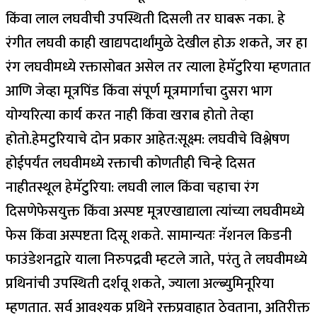
किंवा लाल लघवीची उपस्थिती दिसली तर घाबरू नका.
हे
रंगीत लघवी काही खाद्यपदार्थांमुळे देखील होऊ शकते, जर हा
रंग लघवीमध्ये रक्तासोबत असेल तर त्याला हेमॅटुरिया म्हणतात
आणि जेव्हा मूत्रपिंड किंवा संपूर्ण मूत्रमार्गाचा दुसरा भाग
योग्यरित्या कार्य करत नाही किंवा खराब होतो तेव्हा
होतो.
हेमटुरियाचे दोन प्रकार आहेत:
सूक्ष्म
: लघवीचे विश्लेषण
होईपर्यंत लघवीमध्ये रक्ताची कोणतीही चिन्हे दिसत
नाहीत
स्थूल हेमॅटुरिया
: लघवी लाल किंवा चहाचा रंग
दिसणे
फेसयुक्त किंवा अस्पष्ट मूत्र
एखाद्याला त्यांच्या लघवीमध्ये
फेस किंवा अस्पष्टता दिसू शकते. सामान्यतः नॅशनल किडनी
फाउंडेशनद्वारे याला निरुपद्रवी म्हटले जाते, परंतु ते लघवीमध्ये
प्रथिनांची उपस्थिती दर्शवू शकते, ज्याला अल्ब्युमिनूरिया
म्हणतात.
सर्व आवश्यक प्रथिने रक्तप्रवाहात ठेवताना, अतिरीक्त