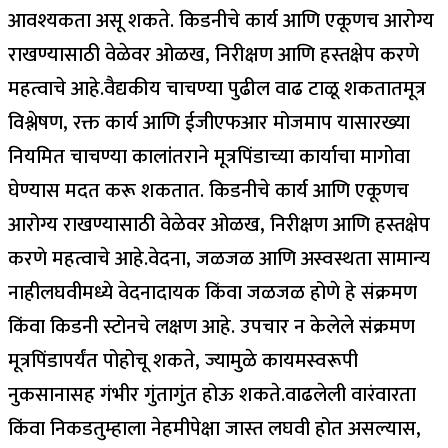
आवश्यकता असू शकते.
किडनीचे कार्य आणि एकूणच आरोग्य
राखण्यासाठी वेळेवर ओळख, निरीक्षण आणि हस्तक्षेप करणे
महत्वाचे आहे.
वैद्यकीय चाचण्या पुढील वाढ टाळू शकतात
मूत्र
विश्लेषण, रक्त कार्य आणि ईजीएफआर मोजमाप यासारख्या
नियमित चाचण्या कालांतराने मूत्रपिंडाच्या कार्याचा मागोवा
घेण्यास मदत करू शकतात. किडनीचे कार्य आणि एकूणच
आरोग्य राखण्यासाठी वेळेवर ओळख, निरीक्षण आणि हस्तक्षेप
करणे महत्वाचे आहे.
वेदना, जळजळ आणि अस्वस्थता सामान्य
नाही
लघवीमध्ये वेदनादायक किंवा जळजळ होणे हे संक्रमण
किंवा किडनी स्टोनचे लक्षण आहे. उपचार न केलेले संक्रमण
मूत्रपिंडापर्यंत पोहोचू शकते, ज्यामुळे कायमस्वरूपी
नुकसानासह गंभीर गुंतागुंत होऊ शकते.
वाढलेली वारंवारता
किंवा निकड
तुम्हाला नेहमीपेक्षा जास्त लघवी होत असल्यास,