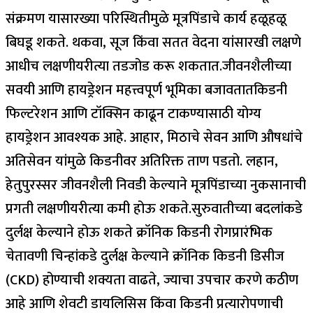
संक्रमण यासारख्या परिस्थितीमुळे मूत्रपिंडाचे कार्य हळूहळू
बिघडू शकते. थकवा, सूज किंवा सतत वेदना यांसारखी लक्षणे
आधीच लक्षणीयरीत्या तडजोड करू शकतात.
जीवनशैलीच्या
सवयी आणि हायड्रेशन महत्त्वपूर्ण भूमिका बजावतात
किडनी
फिल्टरेशन आणि टॉक्सिन काढून टाकण्यासाठी योग्य
हायड्रेशन आवश्यक आहे. आहार, मिठाचे सेवन आणि औषधांचे
अतिसेवन यांमुळे किडनीवर अतिरिक्त ताण पडतो. लहान,
हेतुपुरस्सर जीवनशैली निवडी केल्याने मूत्रपिंडाच्या नुकसानाची
प्रगती लक्षणीयरीत्या कमी होऊ शकते.
सुरुवातीच्या बदलांकडे
दुर्लक्ष केल्याने होऊ शकते
क्रॉनिक किडनी रोग
प्रारंभिक
चेतावणी चिन्हांकडे दुर्लक्ष केल्याने क्रॉनिक किडनी डिसीज
(CKD) होण्याची शक्यता वाढते, ज्याचा उपचार करणे कठीण
आहे आणि शेवटी डायलिसिस किंवा किडनी प्रत्यारोपणाची