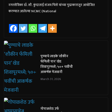
नगरसेविका डॉ. सौ. कुंदाताई संजय भिसे यांच्या पुढाकारातून आयोजित
करण्यात आलेल्या NCMC (National
पुण्याचे लाडके ‘शौकीन
फॅमिली पान’ खेड
शिवापूरमध्ये; ५०+ चवींची
आकर्षक मेजवानी
March 31, 2026
गोपाळशेठ उर्फ