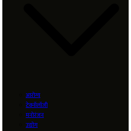
आरोग्य
टेक्नॉलॉजी
मनोरंजन
उद्योग