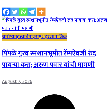
आरोग्य
महत्त्वाचे
महाराष्ट्र
शहर
सामाजिक
पिंपळे गुरव स्मशानभूमीत रॅम्पऐवजी रुंद
पायऱ्या करा; अरुण पवार यांची मागणी
August 7, 2026