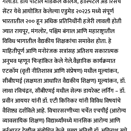
गेली.
डॉ. डाय पाटील मेडिकल कॉलेज, हॉस्पिटल अँड रिसर्च
सेंटर येथे आयोजित केलेल्या एडुमेड २०२25 मध्ये संपूर्ण
भारतातील २०० हून अधिक प्रतिनिधींनी हजेरी लावली होती
ज्यात रायपूर, मंगलोर, पश्चिम बंगाल आणि महाराष्ट्रातील
विविध भागातील वैद्यकीय शिक्षकांचा समावेश होता.
हे
माहितीपूर्ण आणि मनोरंजक सत्रांसह अतिशय सकारात्मक
अनुभव म्हणून चिन्हांकित केले गेले.
वैज्ञानिक कार्यक्रमात
एटकॉम (वृत्ती नीतिशास्त्र आणि संप्रेषण) मधील मूल्यांकन,
सीबीएमई (सक्षमता आधारित वैद्यकीय शिक्षण) मूल्यांकन, डॉ.
लाथा रविचंद्रन, सीबीएमई मधील सेल्फ डायरेक्ट लर्निंग – डॉ.
प्रवीन आययर यांनी डॉ. एटी किनिकर यांनी विविध विषयांचे
वैशिष्ट्य दर्शविले आहे.
विचारसरणीच्या चर्चेत एचपीई (आरोग्य
व्यावसायिक शिक्षण) विद्यार्थ्यांमध्ये मानसिक आरोग्य आणि
बर्नआउट देखील संबोधित केले. मुख्य अतिथी डॉ. अविनाश सुपे