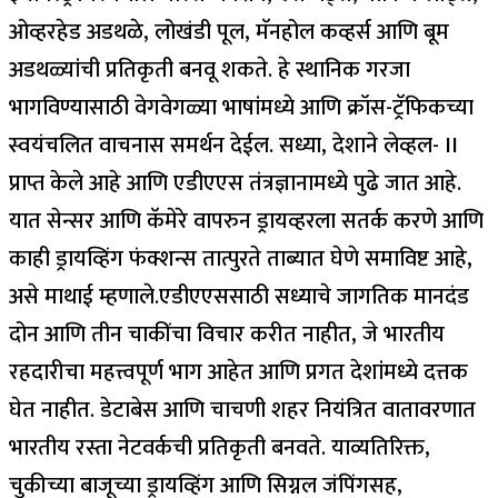
ओव्हरहेड अडथळे, लोखंडी पूल, मॅनहोल कव्हर्स आणि बूम
अडथळ्यांची प्रतिकृती बनवू शकते. हे स्थानिक गरजा
भागविण्यासाठी वेगवेगळ्या भाषांमध्ये आणि क्रॉस-ट्रॅफिकच्या
स्वयंचलित वाचनास समर्थन देईल. सध्या, देशाने लेव्हल- II
प्राप्त केले आहे आणि एडीएएस तंत्रज्ञानामध्ये पुढे जात आहे.
यात सेन्सर आणि कॅमेरे वापरुन ड्रायव्हरला सतर्क करणे आणि
काही ड्रायव्हिंग फंक्शन्स तात्पुरते ताब्यात घेणे समाविष्ट आहे,
असे माथाई म्हणाले.
एडीएएससाठी सध्याचे जागतिक मानदंड
दोन आणि तीन चाकींचा विचार करीत नाहीत, जे भारतीय
रहदारीचा महत्त्वपूर्ण भाग आहेत आणि प्रगत देशांमध्ये दत्तक
घेत नाहीत.
डेटाबेस आणि चाचणी शहर नियंत्रित वातावरणात
भारतीय रस्ता नेटवर्कची प्रतिकृती बनवते. याव्यतिरिक्त,
चुकीच्या बाजूच्या ड्रायव्हिंग आणि सिग्नल जंपिंगसह,