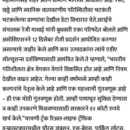
महामार्गांसह शहर आणि ग्रामीण भागावर आधारित आहे. रस्ते,
खड्डे आणि स्थानिक वातावरणीय परिस्थितीवर भटकंती
भटकलेल्या प्राण्यांचा देखील डेटा विचारात घेते.
अराईचे
संचालक रेजी माथाई यांनी बुधवारी एका परिषदेत बोलले आणि
असोसिएशनने 12 डिसेंबर रोजी प्रदर्शन आयोजित करणार
असल्याचे जाहीर केले आणि कार उत्पादकांना त्यांचे एडीए
सोल्यूशन्स दर्शविण्यासाठी आमंत्रित केले.
ते म्हणाले, “भारतीय
गतिशीलता क्षेत्र वेगवान वेगाने विकसित होत आहे आणि नियम
देखील वाढत आहेत. गेल्या काही वर्षांमध्ये आम्ही काही
कल्पनांचे नेतृत्व केले आहे आणि एक महत्त्वाची गुंतवणूक आहे
– ही एक मोठी गुंतवणूक होती. आम्ही पायाभूत सुविधा देण्यास
व काही उपकरणे मिळवण्यासाठी सरकारने १२ कोटी रुपये
खर्च केले.”
चाचणी ट्रॅक रिअल-लाइफ ट्रॅफिक
इन्फ्रास्ट्रक्चरमधील चौरस जंक्शन, एस-बेंड्स, पार्किंग लॉट्स,