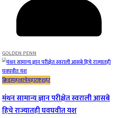
GOLDEN PENN
क्रिडा
महत्त्वाचे
महाराष्ट्र
शहर
मंथन सामान्य ज्ञान परीक्षेत स्वराली आसबे
हिचे राज्यातही घवघवीत यश