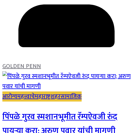
GOLDEN PENN
आरोग्य
महत्त्वाचे
महाराष्ट्र
शहर
सामाजिक
पिंपळे गुरव स्मशानभूमीत रॅम्पऐवजी रुंद
पायऱ्या करा; अरुण पवार यांची मागणी