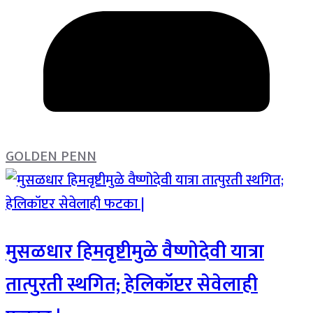
GOLDEN PENN
मुसळधार हिमवृष्टीमुळे वैष्णोदेवी यात्रा
तात्पुरती स्थगित; हेलिकॉप्टर सेवेलाही