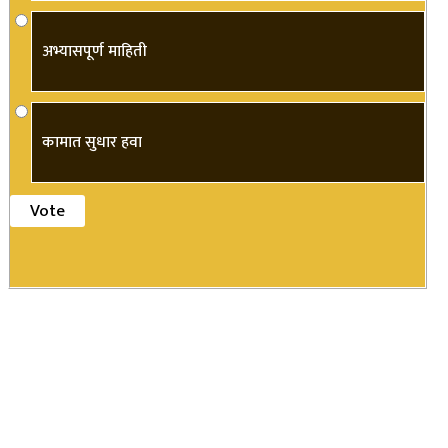
अभ्यासपूर्ण माहिती
कामात सुधार हवा