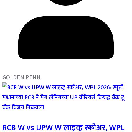
GOLDEN PENN
RCB W vs UPW W लाइव्ह स्कोअर, WPL