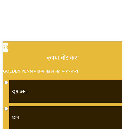
33
कृपया वोट करा
GOLDEN PENN बातम्याबद्दल मत व्यक्त करा
खूप छान
छान