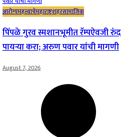
आरोग्य
महत्त्वाचे
महाराष्ट्र
शहर
सामाजिक
पिंपळे गुरव स्मशानभूमीत रॅम्पऐवजी रुंद
पायऱ्या करा; अरुण पवार यांची मागणी
August 7, 2026