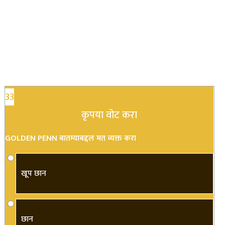
33
कृपया वोट करा
GOLDEN PENN बातम्याबद्दल मत व्यक्त करा
खूप छान
छान