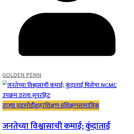
GOLDEN PENN
ताज्या घडामोडी
शहर
शिक्षण-प्रशिक्षण
सामाजिक
जनतेच्या विश्वासाची कमाई; कुंदाताई