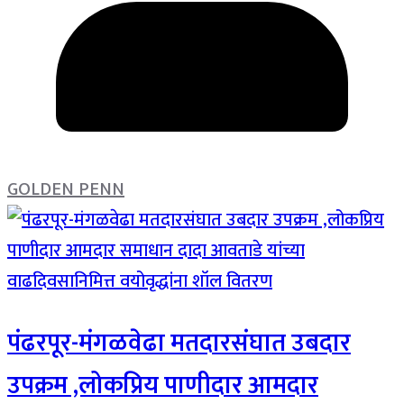
GOLDEN PENN
पंढरपूर-मंगळवेढा मतदारसंघात उबदार
उपक्रम ,लोकप्रिय पाणीदार आमदार