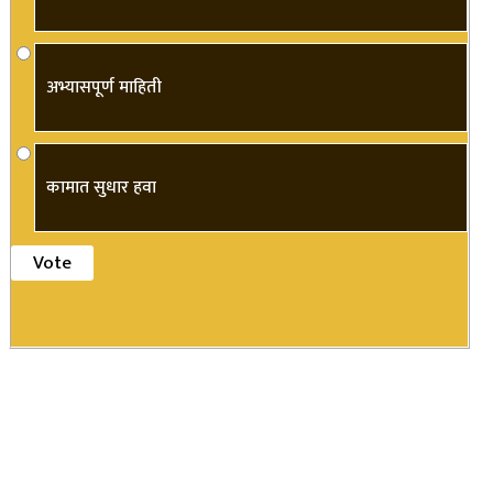
अभ्यासपूर्ण माहिती
कामात सुधार हवा