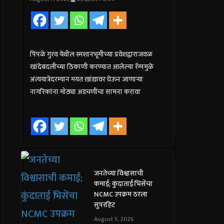
पिंपळे गुरव येथील स्मशानभूमीच्या प्रवेशद्वाराजवळ
खांदेबदलीच्या ठिकाणी करण्यात आलेल्या रॅम्पमुळे
अंत्ययात्रेदरम्यान मयत खांद्यावर घेऊन जाणाऱ्या
नागरिकांना मोठ्या अडचणींचा सामना करावा
जनतेच्या विश्वासाची
कमाई; कुंदाताई भिसेंचा
NCMC उपक्रम ठरला
सुपरहिट
August 5, 2026