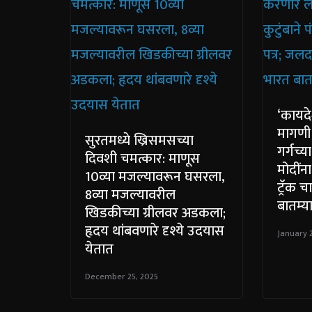
‘कायद
मागणी 
सुरतमध्ये ख्रिसमसच्या
गर्गच्या
दिवशी चमत्कार: माणूस
मोदींन
10व्या मजल्यावरून घसरला,
ट्रॅक 
8व्या मजल्यावरील
बातम्य
खिडकीच्या ग्रीलवर अडकला;
हृदय थांबवणारे दृश्ये उदयास
January 
येतात
December 25, 2025