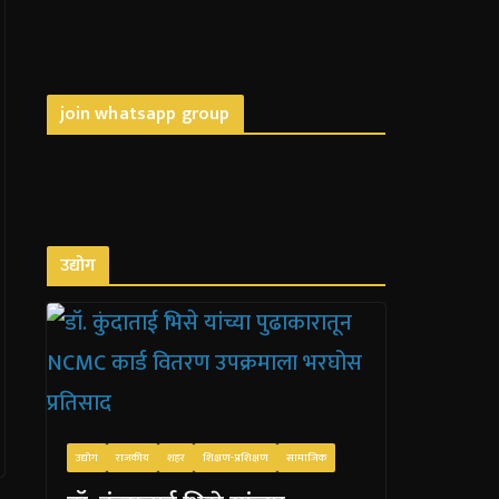
join whatsapp group
उद्योग
उद्योग
राजकीय
शहर
शिक्षण-प्रशिक्षण
सामाजिक