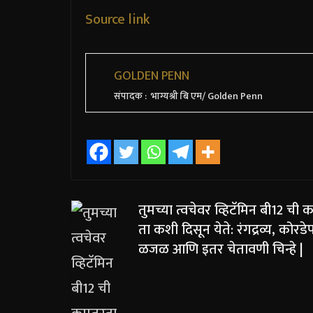
Source link
GOLDEN PENN
संपादक : भाग्यश्री बि एम/ Golden Penn
तुमच्या त्वचेवर व्हिटॅमिन बी12 ची
ता कशी दिसून येते: रंगद्रव्य, कोरड
ळजळ आणि इतर चेतावणी चिन्हे |