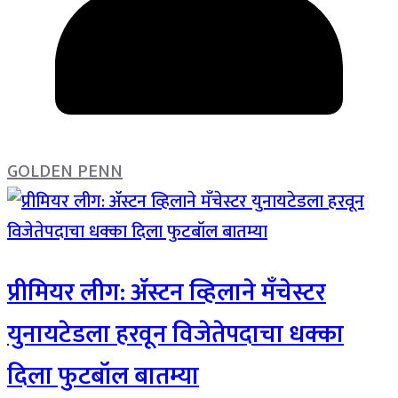
GOLDEN PENN
प्रीमियर लीग: ॲस्टन व्हिलाने मँचेस्टर
युनायटेडला हरवून विजेतेपदाचा धक्का
दिला फुटबॉल बातम्या