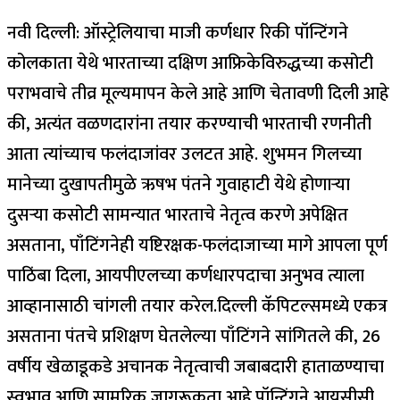
नवी दिल्ली: ऑस्ट्रेलियाचा माजी कर्णधार रिकी पॉन्टिंगने
कोलकाता येथे भारताच्या दक्षिण आफ्रिकेविरुद्धच्या कसोटी
पराभवाचे तीव्र मूल्यमापन केले आहे आणि चेतावणी दिली आहे
की, अत्यंत वळणदारांना तयार करण्याची भारताची रणनीती
आता त्यांच्याच फलंदाजांवर उलटत आहे.
शुभमन गिलच्या
मानेच्या दुखापतीमुळे ऋषभ पंतने गुवाहाटी येथे होणाऱ्या
दुसऱ्या कसोटी सामन्यात भारताचे नेतृत्व करणे अपेक्षित
असताना, पाँटिंगनेही यष्टिरक्षक-फलंदाजाच्या मागे आपला पूर्ण
पाठिंबा दिला, आयपीएलच्या कर्णधारपदाचा अनुभव त्याला
आव्हानासाठी चांगली तयार करेल.
दिल्ली कॅपिटल्समध्ये एकत्र
असताना पंतचे प्रशिक्षण घेतलेल्या पाँटिंगने सांगितले की, 26
वर्षीय खेळाडूकडे अचानक नेतृत्वाची जबाबदारी हाताळण्याचा
स्वभाव आणि सामरिक जागरूकता आहे.
पॉन्टिंगने आयसीसी