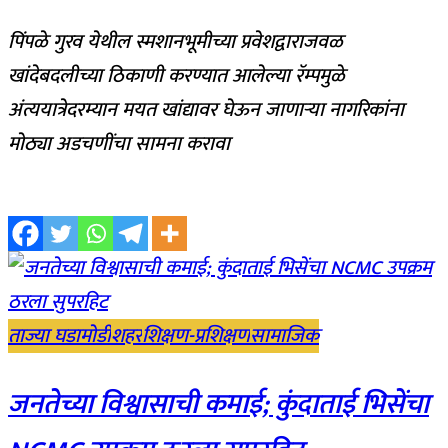
पिंपळे गुरव येथील स्मशानभूमीच्या प्रवेशद्वाराजवळ
खांदेबदलीच्या ठिकाणी करण्यात आलेल्या रॅम्पमुळे
अंत्ययात्रेदरम्यान मयत खांद्यावर घेऊन जाणाऱ्या नागरिकांना
मोठ्या अडचणींचा सामना करावा
ताज्या घडामोडी
शहर
शिक्षण-प्रशिक्षण
सामाजिक
जनतेच्या विश्वासाची कमाई; कुंदाताई भिसेंचा