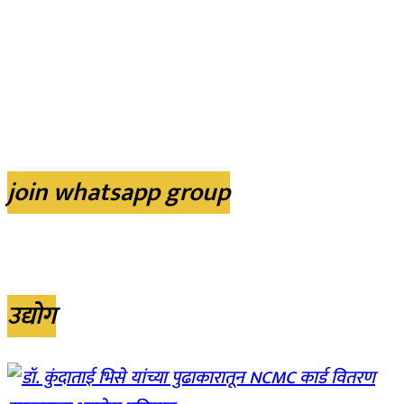
join whatsapp group
उद्योग