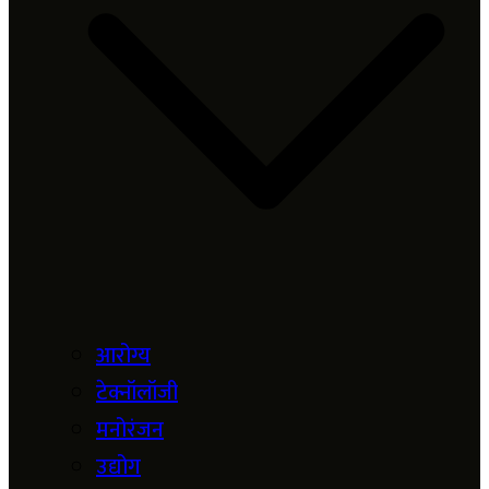
आरोग्य
टेक्नॉलॉजी
मनोरंजन
उद्योग