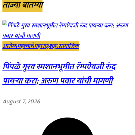
ताज्या बातम्या
आरोग्य
महत्त्वाचे
महाराष्ट्र
शहर
सामाजिक
पिंपळे गुरव स्मशानभूमीत रॅम्पऐवजी रुंद
पायऱ्या करा; अरुण पवार यांची मागणी
August 7, 2026