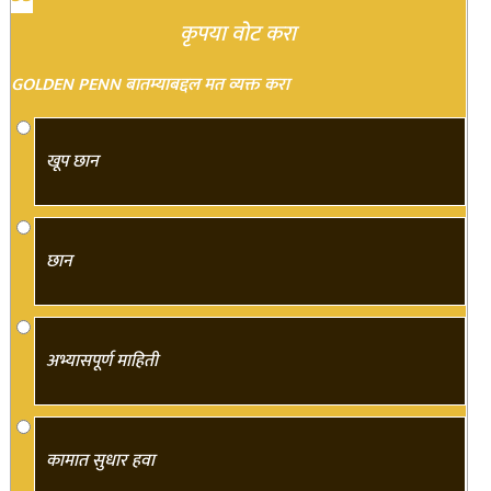
कृपया वोट करा
GOLDEN PENN बातम्याबद्दल मत व्यक्त करा
खूप छान
छान
अभ्यासपूर्ण माहिती
कामात सुधार हवा