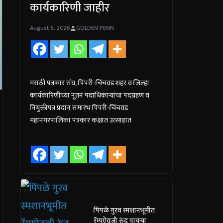
कार्यकारिणी जाहीर
August 8, 2026
GOLDEN PENN
मराठी पत्रकार संघ, पिंपरी-चिंचवड शहर व जिल्हा
कार्यकारिणीच्या नूतन पदाधिकाऱ्यांचा पदग्रहण व
नियुक्तीपत्र प्रदान समारंभ पिंपरी-चिंचवड
महानगरपालिका पत्रकार कक्षात उत्साहात
पिंपळे गुरव स्मशानभूमीत
रॅम्पऐवजी रुंद पायऱ्या