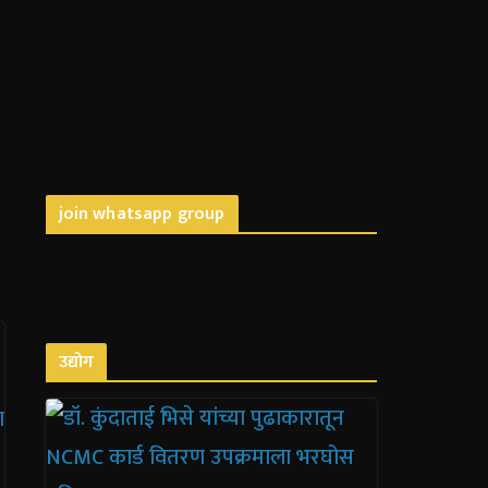
join whatsapp group
उद्योग