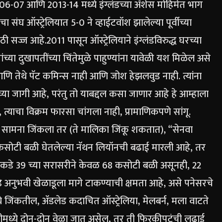
06-07 आणि 2013-14 मध्ये इंग्लंडच्या ॲशेस मोहिमेत भाग
 संघ ऑस्ट्रेलियात 5-0 ने व्हाईटवॉश झालेल्या पूर्वीच्या
ाठी सज्ज आहे.
2011 पासून ऑस्ट्रेलियाने इंग्लंडविरुद्ध घरच्या
ा दुखापतींच्या चिंतेमुळे पाहुण्यांना यावेळी यश मिळेल असे
ा आणि तेथे पॅट कमिन्स नाही आणि जोश हेझलवुड नाही.
त्यांना
्या जागी आहे, परंतु तो याबद्दल कसा जाणार आहे हे आम्हाला
, त्याचा विक्रम फारसा चांगला नाही, प्रामाणिकपणे सांगू.
ोटी सामना जिंकला तर (ते मालिका जिंकू शकतात), “सेनवा
2 कसोटी बळी घेतलेल्या नॅथन लियॉनची बढाई मारली आहे, तर
रकडे 39 च्या सरासरीने केवळ 68 कसोटी बळी असूनही, 22
 अनुभवी खेळाडूला मागे टाकण्याची क्षमता आहे, असे पनेसरचे
मध्ये जिंकतील, ॲडलेड कदाचित ऑस्ट्रेलिया, मेलबर्न, मला वाटते
नीमध्ये दोन-दोन वेळा जात असेल, तर ती फिरकीपटूंची लढाई