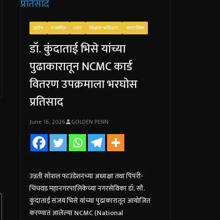
उद्योग
राजकीय
शहर
शिक्षण-प्रशिक्षण
सामाजिक
डॉ. कुंदाताई भिसे यांच्या
पुढाकारातून NCMC कार्ड
वितरण उपक्रमाला भरघोस
प्रतिसाद
June 16, 2026
GOLDEN PENN
उन्नती सोशल फाउंडेशनच्या अध्यक्षा तथा पिंपरी-
चिंचवड महानगरपालिकेच्या नगरसेविका डॉ. सौ.
कुंदाताई संजय भिसे यांच्या पुढाकारातून आयोजित
करण्यात आलेल्या NCMC (National