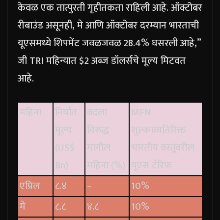
केवळ एक तात्पुरती गृहीतकता राहिली आहे. ऑक्टोबर
रीबाउंड असूनही, मे आणि ऑक्टोबर दरम्यान भारताची
यूएसमध्ये शिपमेंट जवळजवळ 28.4% घसरली आहे,”
जी TRI महिन्यात $2 अब्ज डॉलर्सचे मूल्य मिटवत
आहे.
महिना
निर्यात
बदला
MFN
मूल्य
विरुद्ध
शुल्काव्यतिरिक्त
(US$
मागील
भारतीय वस्तूंवरील
Bn)
महिना (%)
यूएस टॅरिफ
एप्रिल
८.४
–
10%
मे
८.८
४.८
10%