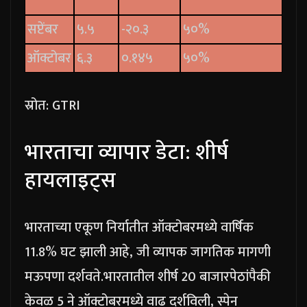
सप्टेंबर
५.५
-२०.३
५०%
ऑक्टोबर
६.३
०.१४५
५०%
स्रोत: GTRI
भारताचा व्यापार डेटा: शीर्ष
हायलाइट्स
भारताच्या एकूण निर्यातीत ऑक्टोबरमध्ये वार्षिक
11.8% घट झाली आहे, जी व्यापक जागतिक मागणी
मऊपणा दर्शवते.
भारतातील शीर्ष 20 बाजारपेठांपैकी
केवळ 5 ने ऑक्टोबरमध्ये वाढ दर्शविली, स्पेन