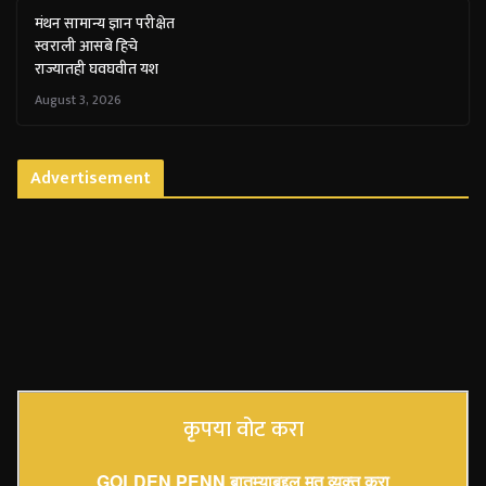
मंथन सामान्य ज्ञान परीक्षेत
स्वराली आसबे हिचे
राज्यातही घवघवीत यश
August 3, 2026
Advertisement
कृपया वोट करा
GOLDEN PENN बातम्याबद्दल मत व्यक्त करा