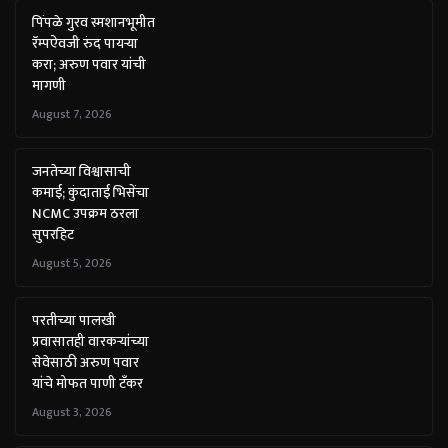
पिंपळे गुरव स्मशानभूमीत
रॅम्पऐवजी रुंद पायऱ्या
करा; अरुण पवार यांची
मागणी
August 7, 2026
जनतेच्या विश्वासाची
कमाई; कुंदाताई भिसेंचा
NCMC उपक्रम ठरला
सुपरहिट
August 5, 2026
परतीच्या पालखी
प्रवासातही वारकऱ्यांच्या
सेवेसाठी अरुण पवार
यांचे मोफत पाणी टँकर
August 3, 2026