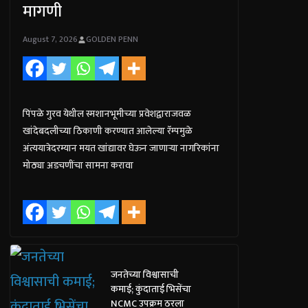
मागणी
August 7, 2026
GOLDEN PENN
पिंपळे गुरव येथील स्मशानभूमीच्या प्रवेशद्वाराजवळ
खांदेबदलीच्या ठिकाणी करण्यात आलेल्या रॅम्पमुळे
अंत्ययात्रेदरम्यान मयत खांद्यावर घेऊन जाणाऱ्या नागरिकांना
मोठ्या अडचणींचा सामना करावा
जनतेच्या विश्वासाची
कमाई; कुंदाताई भिसेंचा
NCMC उपक्रम ठरला