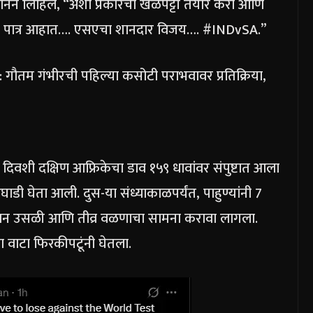
वॉनने लिहिले, “अशा प्रकारची खेळपट्टी तयार करा आणि
स पात्र आहात….
एसएचा शानदार विजय…. #INDvSA.”
ोते’: गौतम गंभीरची पहिल्या कसोटी पराभवावर प्रतिक्रिया,
या दिवशी दक्षिण आफ्रिकेचा डाव १५९ धावांवर संपुष्टात आला
ाडी घेता आली. दुस-या संध्याकाळपर्यंत, पाहुण्यांनी 7
 असमान उसळी आणि तीव्र वळणाचा सामना करावा लागला.
चा वाटा फिरकीपटूंनी घेतला.