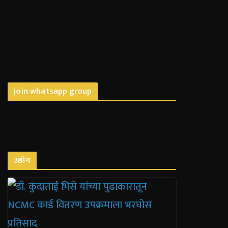
join whatsapp group
उद्योग