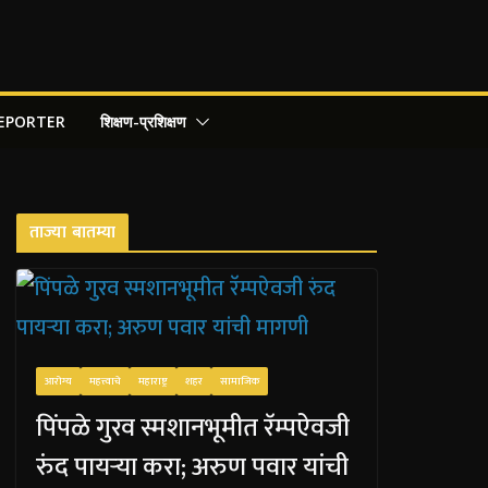
REPORTER
शिक्षण-प्रशिक्षण
ताज्या बातम्या
आरोग्य
महत्त्वाचे
महाराष्ट्र
शहर
सामाजिक
पिंपळे गुरव स्मशानभूमीत रॅम्पऐवजी
रुंद पायऱ्या करा; अरुण पवार यांची