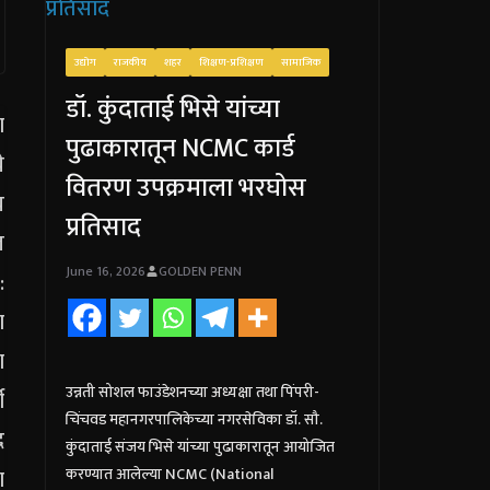
उद्योग
राजकीय
शहर
शिक्षण-प्रशिक्षण
सामाजिक
डॉ. कुंदाताई भिसे यांच्या
पुढाकारातून NCMC कार्ड
वितरण उपक्रमाला भरघोस
प्रतिसाद
June 16, 2026
GOLDEN PENN
उन्नती सोशल फाउंडेशनच्या अध्यक्षा तथा पिंपरी-
चिंचवड महानगरपालिकेच्या नगरसेविका डॉ. सौ.
कुंदाताई संजय भिसे यांच्या पुढाकारातून आयोजित
करण्यात आलेल्या NCMC (National