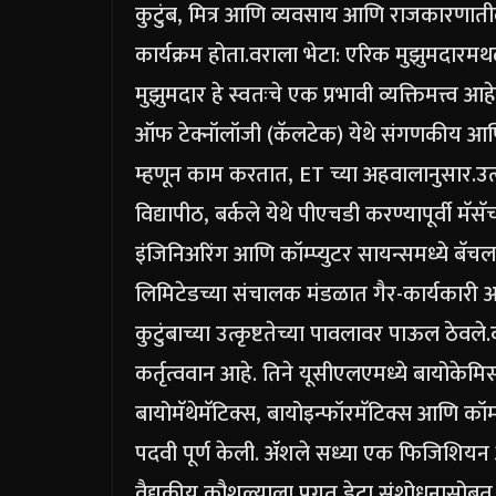
कुटुंब, मित्र आणि व्यवसाय आणि राजकारणातील
कार्यक्रम होता.
वराला भेटा: एरिक मुझुमदार
मथळ
मुझुमदार हे स्वतःचे एक प्रभावी व्यक्तिमत्त्व आहे
ऑफ टेक्नॉलॉजी (कॅलटेक) येथे संगणकीय आणि ग
म्हणून काम करतात, ET च्या अहवालानुसार.
उत
विद्यापीठ, बर्कले येथे पीएचडी करण्यापूर्वी मॅस
इंजिनिअरिंग आणि कॉम्प्युटर सायन्समध्ये ब
लिमिटेडच्या संचालक मंडळात गैर-कार्यकारी आणि
कुटुंबाच्या उत्कृष्टतेच्या पावलावर पाऊल ठेवले.
कर्तृत्ववान आहे. तिने यूसीएलएमध्ये बायोकेमिस्ट
बायोमॅथेमॅटिक्स, बायोइन्फॉरमॅटिक्स आणि कॉम
पदवी पूर्ण केली.
ॲशले सध्या एक फिजिशियन आण
वैद्यकीय कौशल्याला प्रगत डेटा संशोधनासोबत 