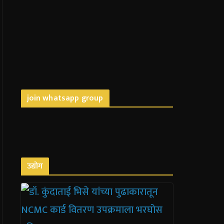
join whatsapp group
उद्योग