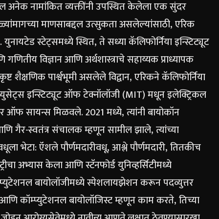
 अनेक नामांकित व्यक्तींनी उपस्थित केलेला एक सुंदर
्यांमागच्या माणसाबद्दल उत्सुकता असलेल्यांसाठी, एरिक
. युनायटेड स्टेट्समध्ये स्थित, ते सध्या कॅलिफोर्निया इन्स्टिट्यूट
णितीय विज्ञान आणि अर्थशास्त्राचे सहाय्यक प्राध्यापक
्कृष्ट शैक्षणिक पार्श्वभूमी असलेले विद्वान, एरिकने कॅलिफोर्निया
ॅच्युसेट्स इन्स्टिट्यूट ऑफ टेक्नॉलॉजी (MIT) मधून इलेक्ट्रिकल
ॅचलर ऑफ सायन्स मिळवले.
2021 मध्ये, त्यांनी बायोकॉन
 गैर-स्वतंत्र संचालक म्हणून सामील झाले, त्यांच्या
वधूला भेटा: ऍशले पौर्णमदारी
वधू, आश्ले पौर्णमदारी, तितकीच
्रीचा अभ्यास केला आणि स्टॅनफोर्ड युनिव्हर्सिटीमध्ये
्प्युटेशनल बायोलॉजीमध्ये स्पेशलायझेशन करून पदव्युत्तर
ि कॉम्प्युटेशनल बायोलॉजिस्ट म्हणून काम करते, तिच्या
जोडून आरोग्यसेवेमध्ये नावीन्य आणते.
लक्षात ठेवण्यासारखा