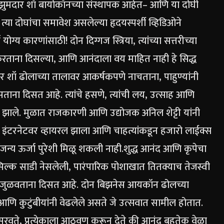
ुझुमदार शॉ बायोकॉनच्या संस्थापक आहेत– आणि या दोघी
या दोघांचा समावेश असलेल्या हृदयस्पर्शी व्हिडिओने
्य कारणांसाठी! दोन दिग्गज स्त्रिया, त्यांच्या सत्तरीच्या
य करताना दिसल्या, आणि आनंदाला वय माहित नाही हे सिद्ध
ार शॉ ढोलाच्या तालावर आकर्षकपणे नाचताना, पाहुण्यांनी
ना दिसत आहे. त्यांचे हसणे, त्यांची लय, उत्साह आणि
 झाले.
मुळात राजकारणी आणि उद्योजक अनिल शेट्टी यांनी
 इंटरनेटवर व्हायरल झाला आणि चाहत्यांकडून हजारो लाईक्स
्गजन्य ऊर्जा पुरेशी मिळू शकली नाही.
शुद्ध आनंद आणि कृपेचा
 सिल्क साडी नेसलेली, पारंपारिक पोशाखात तितक्याच तेजस्वी
ेप्स जुळवताना दिसत आहे. दोन बिझनेस आयकॉन ढोलच्या
्र आणि कुटुंबीयांनी वेढलेले असते जे उत्सवात सामील होतात.
ा पसरवते, प्रत्येकाला आठवण करून देते की आनंद बहुतेक वेळा