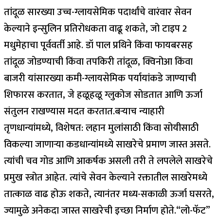
तांदूळ सारख्या उच्च-ग्लायसेमिक पदार्थांचे वारंवार सेवन
केल्याने इन्सुलिन प्रतिरोधकता वाढू शकते, जो टाइप 2
मधुमेहाचा पूर्ववर्ती आहे. डॉ पाल प्रथिने किंवा फायबरसह
तांदूळ जोडण्याची किंवा तपकिरी तांदूळ, क्विनोआ किंवा
बाजरी यांसारख्या कमी-ग्लायसेमिक पर्यायांकडे जाण्याची
शिफारस करतात, जे हळूहळू ग्लुकोज सोडतात आणि ऊर्जा
संतुलन राखण्यास मदत करतात.
बऱ्याच न्याहारी
तृणधान्यांमध्ये, विशेषत: लहान मुलांसाठी किंवा सोयीसाठी
विकल्या जाणाऱ्या कडधान्यांमध्ये साखरेचे प्रमाण जास्त असते.
त्यांची चव गोड आणि आकर्षक असली तरी ते लपलेले साखरेचे
प्रमुख स्त्रोत आहेत. त्यांचे सेवन केल्याने रक्तातील साखरेमध्ये
तात्काळ वाढ होऊ शकते, त्यानंतर मध्य-सकाळी ऊर्जा घसरते,
ज्यामुळे अनेकदा जास्त साखरेची इच्छा निर्माण होते.
“लो-फॅट”