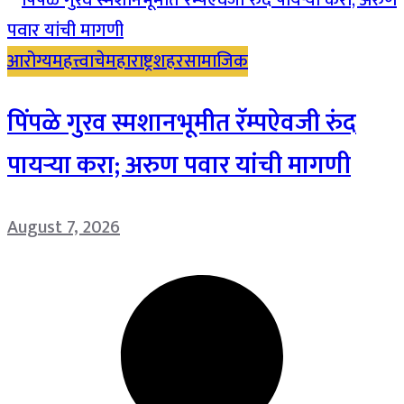
आरोग्य
महत्त्वाचे
महाराष्ट्र
शहर
सामाजिक
पिंपळे गुरव स्मशानभूमीत रॅम्पऐवजी रुंद
पायऱ्या करा; अरुण पवार यांची मागणी
August 7, 2026