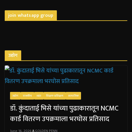
join whatsapp group
उद्योग
उद्योग
राजकीय
शहर
शिक्षण-प्रशिक्षण
सामाजिक
डॉ. कुंदाताई भिसे यांच्या पुढाकारातून NCMC
कार्ड वितरण उपक्रमाला भरघोस प्रतिसाद
June 16, 2026
GOLDEN PENN