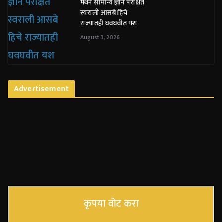
मंथन सामान्य ज्ञान परीक्षेत
स्वराली आसबे हिचे
राज्यातही घवघवीत यश
August 3, 2026
Advertisement
कृपया वोट करा