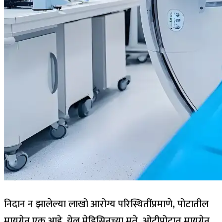
निदान न झालेल्या लाखो आरोग्य परिस्थितींप्रमाणे, पोटातील
मायग्रेन एक आहे. येल मेडिसिनच्या मते, ओटीपोटात मायग्रेन