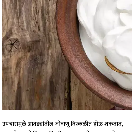
उपचारामुळे आतड्यांतील जीवाणू विस्कळीत होऊ शकतात,