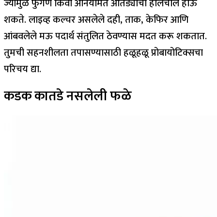
ज्यामुळे फुगणे किंवा अनियमित आतड्याची हालचाल होऊ
शकते. लाइव्ह कल्चर असलेले दही, ताक, केफिर आणि
आंबवलेले मऊ पदार्थ संतुलित ठेवण्यास मदत करू शकतात.
तुमची सहनशीलता तपासण्यासाठी हळूहळू प्रोबायोटिक्सचा
परिचय द्या.
कडक कातडे नसलेली फळे