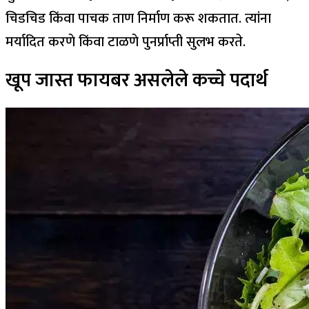
चिडचिड किंवा पाचक ताण निर्माण करू शकतात. त्यांना
मर्यादित करणे किंवा टाळणे पुनर्प्राप्ती सुलभ करते.
खूप जास्त फायबर असलेले कच्चे पदार्थ