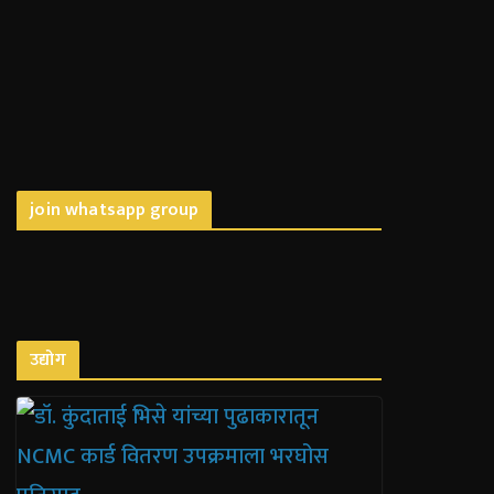
join whatsapp group
उद्योग