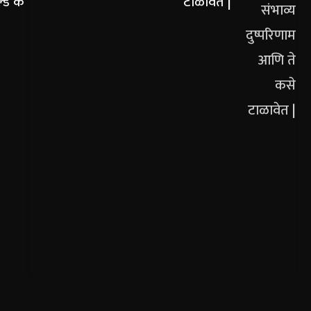
ल्ड क
टाळावेत |